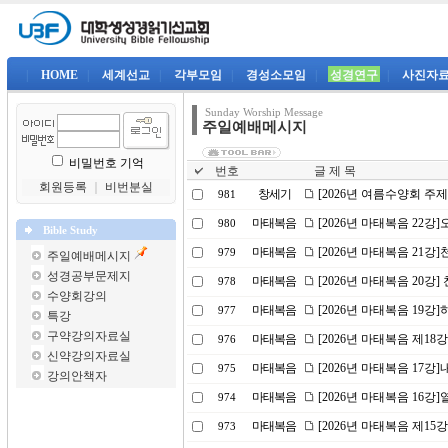
|
HOME
|
세계선교
|
각부모임
|
경성소모임
|
성경연구
|
사진자
Sunday Worship Message
주일예배메시지
비밀번호 기억
번호
글 제 목
회원등록
｜
비번분실
창세기
[2026년 여름수양회 주
981
마태복음
[2026년 마태복음 22
980
Bible Study
마태복음
[2026년 마태복음 21강]
979
주일예배메시지
성경공부문제지
마태복음
[2026년 마태복음 20강] 
978
수양회강의
마태복음
[2026년 마태복음 19
977
특강
구약강의자료실
마태복음
[2026년 마태복음 제18
976
신약강의자료실
마태복음
[2026년 마태복음 17강
975
강의안책자
마태복음
[2026년 마태복음 16
974
마태복음
[2026년 마태복음 제15
973