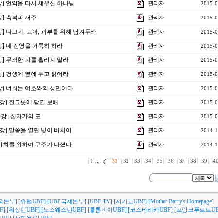
6강] 언약을 다시 세우신 하나님
관리자
2015-0
5강] 축복과 저주
관리자
2015-0
4강] 나그네, 고아, 과부를 위해 남겨두라
관리자
2015-0
3강] 네 진영을 거룩히 하라
관리자
2015-0
2강] 무죄한 피를 흘리지 말라
관리자
2015-0
1강] 평생에 옆에 두고 읽어라
관리자
2015-0
0강] 너희는 여호와의 성민이다
관리자
2015-0
3강] 질그릇에 담긴 보배
관리자
2015-0
제2강] 십자가의 도
관리자
2015-0
1강] 말씀을 열면 빛이 비치어
관리자
2014-1
] 너희를 위하여 구주가 나셨다
관리자
2014-1
1
,,,
31
32
33
34
35
36
37
38
39
4
국본부]
[유럽UBF]
[UBF국제본부]
[UBF TV]
[시카고UBF]
[Mother Barry's Homepage]
F]
[워싱턴UBF]
[노스웨스턴UBF]
[콜롬비아UBF]
[코스타리카UBF]
[프랑크푸르트UB