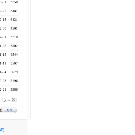
3-01
3750
2-22
3481
2-15
6421
2-08
4561
2-01
3710
1-25
3502
1-18
4544
1-11
3567
1-04
5679
2-28
5196
2-21
3986
0
,,,
50
F]