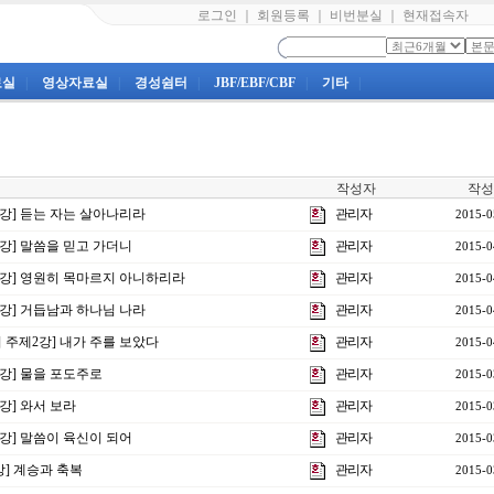
로그인
｜
회원등록
｜
비번분실
｜
현재접속자
료실
|
영상자료실
|
경성쉼터
|
JBF/EBF/CBF
|
기타
|
작성자
작성
7강] 듣는 자는 살아나리라
관리자
2015-0
6강] 말씀을 믿고 가더니
관리자
2015-0
제5강] 영원히 목마르지 아니하리라
관리자
2015-0
4강] 거듭남과 하나님 나라
관리자
2015-0
회 주제2강] 내가 주를 보았다
관리자
2015-0
3강] 물을 포도주로
관리자
2015-0
2강] 와서 보라
관리자
2015-0
1강] 말씀이 육신이 되어
관리자
2015-0
7강] 계승과 축복
관리자
2015-0