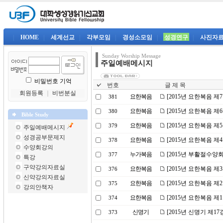
|
HOME
|
세계선교
|
각부모임
|
경성소모임
|
성경연구
|
사진자
Sunday Worship Message
주일예배메시지
비밀번호 기억
번호
글 제 목
회원등록
｜
비번분실
요한복음
[2015년 요한복음 제
381
요한복음
[2015년 요한복음 제
380
Bible Study
요한복음
[2015년 요한복음 
379
주일예배메시지
성경공부문제지
요한복음
[2015년 요한복음 제
378
수양회강의
누가복음
[2015년 부활절수양
377
특강
구약강의자료실
요한복음
[2015년 요한복음 제
376
신약강의자료실
요한복음
[2015년 요한복음 제
375
강의안책자
요한복음
[2015년 요한복음 제
374
신명기
[2015년 신명기 제1
373