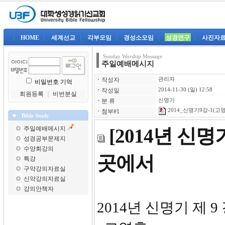
|
HOME
|
세계선교
|
각부모임
|
경성소모임
|
성경연구
|
사진자
Sunday Worship Message
주일예배메시지
ㆍ
작성자
관리자
비밀번호 기억
ㆍ
작성일
2014-11-30 (일) 12:58
회원등록
｜
비번분실
ㆍ
분 류
신명기
2014_신명기9강-1(고영
ㆍ
첨부#1
Bible Study
주일예배메시지
[2014년 신
성경공부문제지
수양회강의
곳에서
특강
구약강의자료실
신약강의자료실
강의안책자
2014년