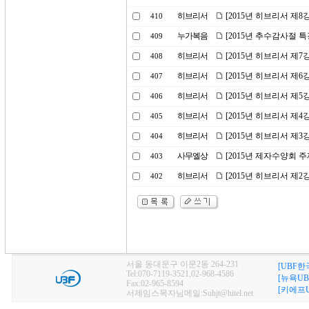
히브리서
[2015년 히브리서 제8
410
누가복음
[2015년 추수감사절 
409
히브리서
[2015년 히브리서 제7
408
히브리서
[2015년 히브리서 제
407
히브리서
[2015년 히브리서 제5
406
히브리서
[2015년 히브리서 제
405
히브리서
[2015년 히브리서 제3
404
사무엘상
[2015년 제자수양회 
403
히브리서
[2015년 히브리서 제
402
서울 동대문구 이문2동 264-231
[UBF한
Tel:070-7119-3521,02-968-4586
[뉴욕UB
Fax:02-965-8594
[키에프U
서제임스목자님메일:Suhjt@hitel.net