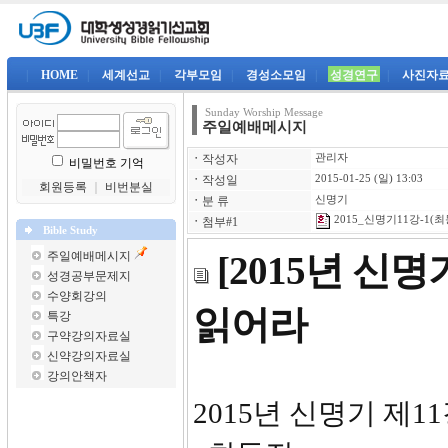
|
HOME
|
세계선교
|
각부모임
|
경성소모임
|
성경연구
|
사진자
Sunday Worship Message
주일예배메시지
ㆍ
작성자
관리자
비밀번호 기억
ㆍ
작성일
2015-01-25 (일) 13:03
회원등록
｜
비번분실
ㆍ
분 류
신명기
2015_신명기11강-1(최
ㆍ
첨부#1
Bible Study
주일예배메시지
[2015년 신
성경공부문제지
수양회강의
읽어라
특강
구약강의자료실
신약강의자료실
강의안책자
2015