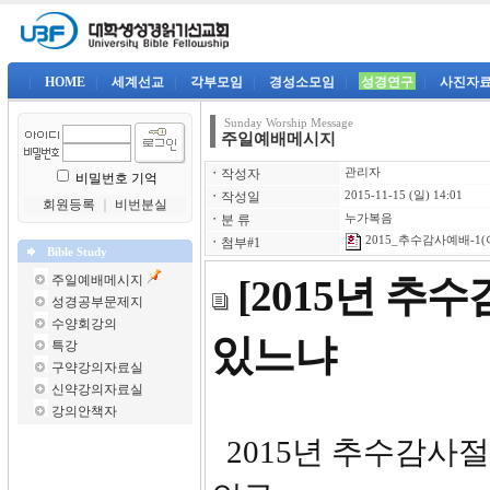
|
HOME
|
세계선교
|
각부모임
|
경성소모임
|
성경연구
|
사진자
Sunday Worship Message
주일예배메시지
ㆍ
작성자
관리자
비밀번호 기억
ㆍ
작성일
2015-11-15 (일) 14:01
회원등록
｜
비번분실
ㆍ
분 류
누가복음
2015_추수감사예배-1(
ㆍ
첨부#1
Bible Study
주일예배메시지
[2015년 추
성경공부문제지
수양회강의
있느냐
특강
구약강의자료실
신약강의자료실
강의안책자
2015년