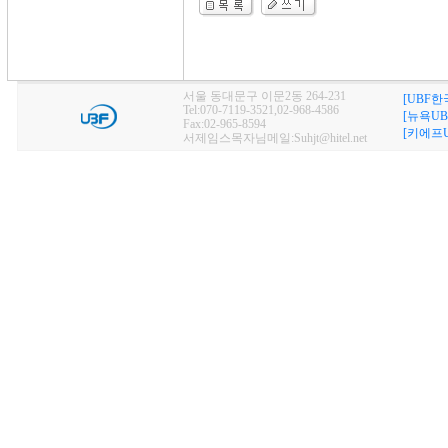
서울 동대문구 이문2동 264-231
[UBF한
Tel:070-7119-3521,02-968-4586
[뉴욕UB
Fax:02-965-8594
[키에프U
서제임스목자님메일:Suhjt@hitel.net