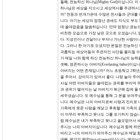
둘째, 전능하신 하나님(Mighty God)이십니
하나님은 세상을 지으시고 세상역사를 주관하시는
까? 천둥과 번개가운데 수많은 천사들과 군대를 
니다. 아기는 세상의 엄청난 권세도 지식도 부도
데 쓸데없음을 말씀하십니다. 만약 엄청난 권능
비천한 모습으로 가장 낮은 곳으로 오셨습니다, 
다. 지성인이나 건달이나 부자나 가난한 사람이나
다. 그러나 한 아기로 오셨지만 본질은 전능하신
괴롭히는 세상어둠의 주관자인 사단을 물리칠 수 
가 매일 나와 함께 하신 전능하신 하나님의 능력
셋째, 영존하시는 아버지(Everlasting fat
아버지는 어떤 존재입니까? 어느 초등학교 2학년 
을 주어서. 강아지가 있어서 좋다. 나랑 놀아 주
사실 어떤 아버지들은 쓸데없는 권위를 부리며 무
과 권위가 떨어지는 날 아버지가 퇴근해 집에 올
세우셨습니다. 또 예수님을 통해 그 본을 보여주
니다. 예수님은 나의 아버지로써 사랑과 진리로 
가족에게 못준 사랑을 깨닫고 후회할 때 가족의 
이 아무리 부족하고 못나도 그를 포기하지 않습니
럼 예수님은 내가 부족하고 못나고 쓸모없어서 세
주시는 나의 아버지이십니다. 예수님과 함께 하면
버리고 나의 아버지가 되어주신 예수님과 매일 함
넷째, 평강의 왕(Prince of peace)이십니