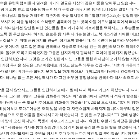
닷 속을 유령처럼 떠돌다 밀려온 아기의 얼굴은 세상의 깊은 어둠을 말해주고 있습니다.
이 고통 받고 멸시를 당하는 이유가 무엇입니까? 시편 107편 10,11절은 말합니다. 
하나님의 말씀을 거역하며 지존자의 뜻을 멸시함이라.” 열왕기하(15;28)는 갈릴리 
서 보시기에 악을 행하여 이스라엘로 범죄하게 한 느밧의 아들 여로보암의 죄에서 떠나
다. 하나님께선 당신을 떠난 인간들을 돌이키기 위해 아브라함을 택하시고 그 후손들
도록 뜻 두셨습니다. 하지만 솔로몬 왕 사후 나라는 분열되고 북이스라엘 지배한 여로
는 것을 막기 위해 금송아지를 만들어 섬기도록 했습니다. 전 국민이 왕을 따라 우상숭
서 벗어나지 않고 같은 죄를 반복해서 지음으로 하나님 없는 이방민족보다 더 타락하
내며 돌이키도록 기다리셨지만 그들은 선지자까지 핍박하고 죽이며 돌이키지 않았습니다
연단하셨습니다. 그것은 포기요 심판이 아닌 그들을 향한 하나님의 포기치 않는 사랑
 가장 무서운 심판은 그냥 마음대로 죄짓고 살도록 놔두는 것입니다. “저희가 마음에 
대로 내어 버려두사 합당치 못한 일을 하게 하셨으니”(롬1;28) 하나님께서 간섭하지
다. 하나님 없는 모든 세상역사가 다 그런 허무한 흥망성쇠를 반복하다 역사 속으로 
 끊지 않으시고 그들을 연단하시고 때가 될 때 다시 회복시키고자 하셨습니다. 다시
니다. 그러면 어떻게 그들을 영화롭게 하십니까? 갈릴리에서 금맥이나 석유가 발견됩
하나님께서는 큰 빛을 비추심으로 영화롭게 하셨습니다. 2절을 보십시오. “흑암에 행
 빛이 비치도다.” 어둠은 오직 빛을 비출 때 자연스럽게 사라지게 됩니다. 아무리 짙
 비추심으로 모든 어둠을 몰아내시고자 하셨습니다. 큰 빛은 누구입니까? “그 안에 생명
 바로 이 땅에 오신 하나님의 독생자 예수그리스도이십니다. 유명한 수필가 임어당은 말년
끄자.” 사람들은 역사를 통해 끊임없이 인생의 어둠을 물리칠 수 있는 빛을 찾았습니다.
소녀의 성냥불처럼 그 주변을 잠시 비추다 꺼지는 한계적인 빛일 뿐이었습니다. 하지