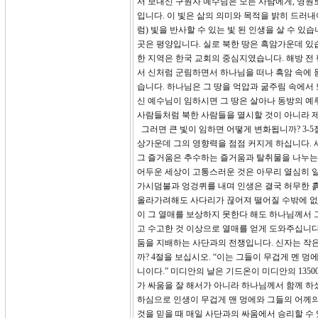
서 보내신 구원자 예수님은 모든 사람에게, 영원
입니다. 이 빛은 삶의 의미와 목적을 밝히 드러내
럼) 빛을 반사할 수 있는 빛 된 인생을 살 수 
곳은 평양입니다. 실로 북한 땅은 흑암가운데 있
한 지역은 한국 교회의 중심지였습니다. 해방 전
서 신처럼 군림하면서 하나님을 떠나 흑암 속에 
습니다. 하나님은 그 땅을 억압과 굶주림 속에서
신 예수님이 임하시면 그 땅은 살아나 동방의 예
사람들처럼 북한 사람들을 멸시할 것이 아니라 제
그러면 큰 빛이 임하면 어떻게 변화됩니까? 3-5
상가운데 그의 영향력을 점점 커지게 하십니다. 
그 즐거움은 추수하는 즐거움과 탈취물을 나누는
어두운 세상이 고통스러운 것은 아무리 열심히 일
가시덤불과 엉겅퀴를 내며 인생은 결국 허무한 흙
올라가려해도 사다리가 끊어져 떨어질 수밖에 없습
이 그 열매를 보상하지 못한다 해도 하나님께서 
고 수고한 것 이상으로 열매를 얻게 도와주십니다
둠을 지배하는 사단과의 전쟁입니다. 신자는 작은
까? 4절을 보십시오. “이는 그들이 무겁게 멘
니이다.” 미디안의 날은 기드온이 미디안의 1350
가 싸움을 잘 해서가 아니라 하나님께서 함께 
하심으로 인생이 무겁게 맨 멍에와 그들의 어께의
것을 믿을 때 매일 사단과의 싸움에서 승리할 수