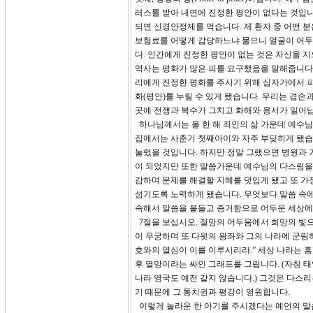
레스를 받아 내면에 진정한 평안이 없다는 것입니
되면 신경안정제를 먹습니다. 제 환자 중 어떤 
보험료를 어떻게 감당하느냐 물으니 얼굴이 어두
다. 인간에게 진정한 평안이 없는 것은 자신을 지
역사는 평화가 많은 피를 요구했음을 말해줍니다.
리에게 진정한 평화를 주시기 위해 십자가에서 피
화(평안)를 누릴 수 있게 됐습니다. 우리는 겸
곳에 전쟁과 복수가 그치고 화해와 용서가 일어
하나님께서는 올 한 해 죄인의 삶 가운데 예수님
집에서는 사춘기 첫째아이와 자주 부딪히게 됐습
눌렀을 것입니다. 하지만 정말 그랬으면 병원과 
이 되었지만 또한 말씀가운데 예수님의 다스림을 
감하며 문제를 해결할 지혜를 덧입게 됐고 또 
섬기도록 노력하게 됐습니다. 무엇보다 말씀 속에
속해서 말씀을 붙들고 증거함으로 어두운 세상에
7절을 보십시오. 절망의 어두움에서 희망의 빛으
이 무궁하며 또 다윗의 왕좌와 그의 나라에 군림
호와의 열심이 이를 이루시리라.” 세상 나라는 흥
후 멸망이라는 싸인 그래프를 그립니다. (자칭 
나라 영국도 예전 같지 않습니다.) 그것은 다스
기 때문에 그 통치권과 평강이 영원합니다.
이렇게 놀라운 한 아기를 주시겠다는 예언의 말씀