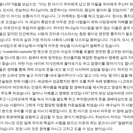
니까? 6절을 보십시오. “이는 한 아기가 우리에게 났고 한 아들을 우리에게 주신바 
 모사라, 전능하신 하나님이라, 영존하시는 아버지라, 평강의 왕이라 할 것임이라.” 큰
지만 이 아기는 보통아기가 아닙니다. 그 어깨에는 정사를 매고 있습니다. 정사는 통치
로 오셨습니다. 이 세상이 흑암으로 어두운 것은 사람들이 죄와 사망권세에 지배를 
않는 자유인이요 독립자라 말합니다. 하지만 하나님의 다스림을 받지 않는 이들은 결국 
 필요 없지만 인간에게는 사랑과 진리로 다스리시는 참된 왕이요 완전한 통치자가 필요
니다. 우리의 삶과 가정 우리의 사회와 나라를 다스리길 원하십니다. 기묘자, 모사, 
의 닉네임으로 예수님께서 어떻게 어두운 세상을 다스리실지 말해주고 있습니다.
onderful counselor'란 뜻으로 인간의 이성과 지혜를 초월한 완전한 충고자란 의미
을 만나게 됩니다. 컴퓨터 뒤에 엉켜있는 전선줄처럼 복잡한 현실에서 명쾌한 삶의 지
 찾습니다. 어떤 이는 네이버 지식인에게 물어보기도 하고 점쟁이를 찾아가기도 합니
들은 경매를 통해 30억 이상의 돈을 내고 몇 시간 식사하며 상담을 받습니다. 하지만 
신한 소파네 앉혀 놓고 이야기를 내내 들어주다가 나도 알고 너도 아는 몇 마디 말을 
운슬링은 전혀 다릅니다. 세상에서 성공했지만 왠지 모를 허무 속에 방황하는 니고데
사마리아 여인에게는 인생의 목마름을 해결할 참 경배대상을 제시하셨고 영생의 확신이
 주도록 하셨습니다. 얼마나 지혜롭고 명쾌한 조언입니까? 만약 세상 상담자라면 사
해주고 니고데모에게 책을 써서 지식을 팔도록 하고 부자청년에게 돈을 경배대상으로 섬
만나는 사람마다 그에게 가장 합당한 맞춤형 카운슬링을 하셨습니다. 예수님이 각 사
분으로 우리를 가장 잘 아시기 때문입니다. 또 한 아기로 오셔서 어두운 이 땅에 살면
생의 희로애락을 경험하고 공감할 수 있는 분이기 때문입니다. 히브리서 저자는 “우리
가 아니요 모든 일에 우리와 똑같이 시험을 받으신 이로되 죄는 없으시니라” 말씀하셨
을 아십니다. 진정 나의 모든 문제를 아시고 고치고 도울 수 있는 분이십니다.