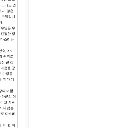
 그래도 안
다. 많은
의 문제입니
다.
예수님은 우
 진정한 평
이 다스리는
있었고 또
과 권위로
상 큰 짐
 마음을 공
로 가정을
. 제가 계
강의 더함
 만군의 여
그리고 쇠퇴
 지지 않는
의로 다스리
 이 한 아