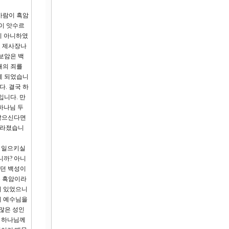
“사람이 흑암
땅이 앗수르
지 아니하였
로 제사장나
보암은 백
배의 죄를
게 되었습니
. 결국 하
입니다. 만
하나님 두
 않으신다면
사라졌습니
 일으키실
니까? 아니
하던 백성이
은 흑암이라
이 있었으니
에 예수님을
 많은 성인
만 하나님께