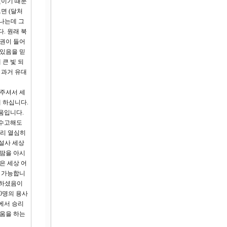
빛이기 때문
면 (달처
빛나는데 그
. 원래 북
정권이 들어
 있음을 믿
큰 빛 되
 과거 유대
 주셔서 세
 하십니다.
움입니다.
 수고해도
무리 열심히
 설사 세상
 땀을 아시
은 세상 어
이 가능합니
 하셨음이
00명의 용사
에서 승리
싸움을 하는