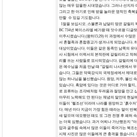
않는 매우 암울한 시대였습니다. 그러나 선지자 
그리고 한 아기로 인해 받을 놀라운 영적인 축복
만할 수 있길 기도합니다.
1절을 보십시오. 스불론과 납달리 땅은 갈릴리
BC 734년 북이스라엘 베가왕 때 앗수르왕 디
이주시켰습니다.(왕하15;29) 이 과정에서 수
서 혼혈족과 혼합종교가 생겨나게 되었습니다. 
대상이었습니다. 이들은 같은 동족인 남쪽의 유대
사 시험에서 이력서의 본적란에 갈릴리라고 적혀
리를 쓰는 사람들로 묘사되었습니다. 갈릴리에 대
은 예수님을 처음 만날 때 “갈릴리 나사렛에서 무슨
습니다. 그들은 약육강식의 국제정세에서 제대로
않는 하나님을 불신했습니다. 원망, 저주, 불신
있습니다. 흑암에 있다는 것은 어디로 가야 할지
로 표류하는 조각배처럼 두려움과 절망을 안고 삽니
아무리 노력해도 안 된다는 체념의 말인데 현실에
이들이 ‘헬조선’이라며 나라를 원망하고 ‘흙수저
다. 매년 마다 지금이 가장 힘든 때라는 말이 반
새 맡으며 데모했던 때도 또 그전 전쟁 후 폐허 
는 더욱 심했습니다. 과거 어찌나 가난했든지 “
압과 굶주림 속에서 많은 이들이 죽어가는 북조선
시체 사진은 많은 이들에게 큰 충격을 줬습니다.