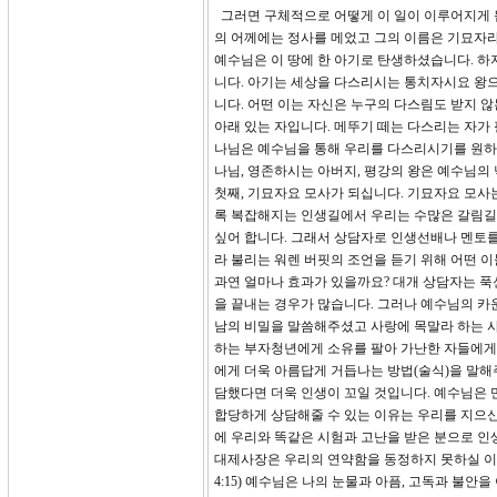
그러면 구체적으로 어떻게 이 일이 이루어지게 됩
의 어께에는 정사를 메었고 그의 이름은 기묘자라,
예수님은 이 땅에 한 아기로 탄생하셨습니다. 하
니다. 아기는 세상을 다스리시는 통치자시요 왕으
니다. 어떤 이는 자신은 누구의 다스림도 받지 
아래 있는 자입니다. 메뚜기 떼는 다스리는 자가
나님은 예수님을 통해 우리를 다스리시기를 원하십
나님, 영존하시는 아버지, 평강의 왕은 예수님
첫째, 기묘자요 모사가 되십니다. 기묘자요 모사는 'w
록 복잡해지는 인생길에서 우리는 수많은 갈림길
싶어 합니다. 그래서 상담자로 인생선배나 멘토를
라 불리는 워렌 버핏의 조언을 듣기 위해 어떤 이
과연 얼마나 효과가 있을까요? 대개 상담자는 푹
을 끝내는 경우가 많습니다. 그러나 예수님의 카
남의 비밀을 말씀해주셨고 사랑에 목말라 하는 
하는 부자청년에게 소유를 팔아 가난한 자들에게
에게 더욱 아름답게 거듭나는 방법(술식)을 말
담했다면 더욱 인생이 꼬일 것입니다. 예수님은 
합당하게 상담해줄 수 있는 이유는 우리를 지으신 
에 우리와 똑같은 시험과 고난을 받은 분으로 인
대제사장은 우리의 연약함을 동정하지 못하실 이
4:15) 예수님은 나의 눈물과 아픔, 고독과 불안