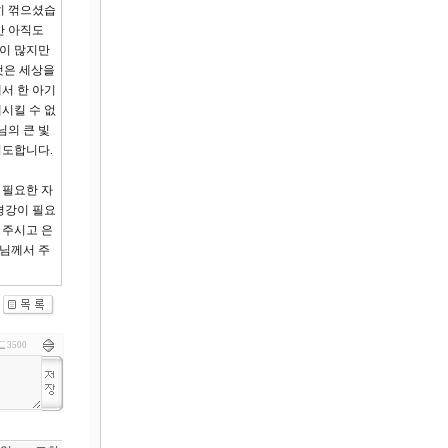
히 꺾으셨습
만 아직도
늘이 많지만
것은 세상을
서 한 아기
시킬 수 없
님의 큰 빛
기도합니다.
 필요한 자
평강이 필요
 주시고 은
수님께서 주
3500