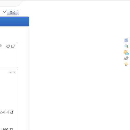
540
 모사라 전
이 보이지