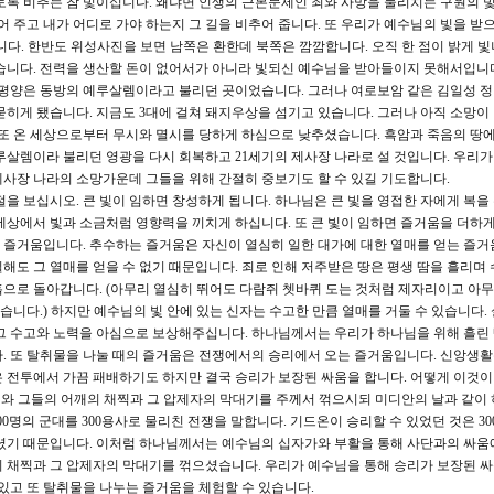
토록 비추는 참 빛이십니다. 왜냐면 인생의 근본문제인 죄와 사망을 물리치는 구원의 
어 주고 내가 어디로 가야 하는지 그 길을 비추어 줍니다. 또 우리가 예수님의 빛을 받으
있습니다. 한반도 위성사진을 보면 남쪽은 환한데 북쪽은 깜깜합니다. 오직 한 점이 밝게 
습니다. 전력을 생산할 돈이 없어서가 아니라 빛되신 예수님을 받아들이지 못해서입니다
 평양은 동방의 예루살렘이라고 불리던 곳이었습니다. 그러나 여로보암 같은 김일성 
묻히게 됐습니다. 지금도 3대에 걸쳐 돼지우상을 섬기고 있습니다. 그러나 아직 소망이
 또 온 세상으로부터 무시와 멸시를 당하게 하심으로 낮추셨습니다. 흑암과 죽음의 땅에 
루살렘이라 불리던 영광을 다시 회복하고 21세기의 제사장 나라로 설 것입니다. 우리가
사장 나라의 소망가운데 그들을 위해 간절히 중보기도 할 수 있길 기도합니다.
절을 보십시오. 큰 빛이 임하면 창성하게 됩니다. 하나님은 큰 빛을 영접한 자에게 복을
세상에서 빛과 소금처럼 영향력을 끼치게 하십니다. 또 큰 빛이 임하면 즐거움을 더하게
 즐거움입니다. 추수하는 즐거움은 자신이 열심히 일한 대가에 대한 열매를 얻는 즐거
해도 그 열매를 얻을 수 없기 때문입니다. 죄로 인해 저주받은 땅은 평생 땀을 흘리며
으로 돌아갑니다. (아무리 열심히 뛰어도 다람쥐 쳇바퀴 도는 것처럼 제자리이고 아
니다.) 하지만 예수님의 빛 안에 있는 신자는 수고한 만큼 열매를 거둘 수 있습니다.
그 수고와 노력을 아심으로 보상해주십니다. 하나님께서는 우리가 하나님을 위해 흘린
. 또 탈취물을 나눌 때의 즐거움은 전쟁에서의 승리에서 오는 즐거움입니다. 신앙생활
 전투에서 가끔 패배하기도 하지만 결국 승리가 보장된 싸움을 합니다. 어떻게 이것
 멍에와 그들의 어깨의 채찍과 그 압제자의 막대기를 주께서 꺾으시되 미디안의 날과 같이
00명의 군대를 300용사로 물리친 전쟁을 말합니다. 기드온이 승리할 수 있었던 것은 3
하셨기 때문입니다. 이처럼 하나님께서는 예수님의 십자가와 부활을 통해 사단과의 싸움
 채찍과 그 압제자의 막대기를 꺾으셨습니다. 우리가 예수님을 통해 승리가 보장된 
 있고 또 탈취물을 나누는 즐거움을 체험할 수 있습니다.