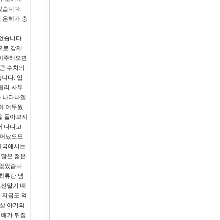
았습니다.
 은혜가 충
었습니다.
으로 강제
 이주해오면
큰 수치의
니다. 입
릴리 사투
자 나다나엘
같이 어두웠
을 돌아보지
서 다니고
태어났으므
 한국에서는
 많은 젊은
 없었습니
 최류탄 냄
조선말기 때
 지금도 억
3살 아기의
 배가 뒤집