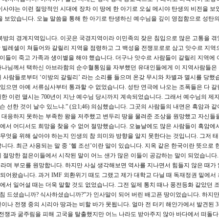
이사야는 이런 절망적인 시대에 장차 이 땅에 한 아기로 오실 메시야 탄생의 비전을 보
을 보았습니다. 오늘 말씀을 통해 한 아기로 탄생하신 예수님을 깊이 영접함으로 성탄의
 북방의 경계지역입니다. 이곳은 국경지역이라 이민족의 잦은 침입으로 많은 고통을 겪
글랏 빌레셀이 쳐들어와 갈릴리 지역을 점령하고 그 백성을 전쟁포로로 삼고 앗수르 지역
많은 이들이 죽고 가족과 생이별을 해야 했습니다. 더구나 앗수르 사람들이 갈릴리 지역에
하나님께서 택하신 아브라함의 순수혈통임을 자부했던 유대인들에게 이 지역사람들은 
 사람들로부터 ‘이방의 갈릴리’ 라는 소리를 들으며 온갖 무시와 차별과 멸시를 당했습
있으면 아예 서류심사부터 통과할 수 없었습니다. 성탄 연극에 나오는 조폭들은 다 갈
한 이런 멸시는 700년이 지난 예수님 당시까지 계속되었습니다. 그래서 예수님의 제
 선한 것이 날수 있느냐.” (요1;46) 의심했습니다. 그곳의 사람들의 내면은 흑암과 
 대응하지 못하는 부족한 왕을 저주했고 변두리 땅을 물려준 조상을 원망했고 자신들
 속에서 어디서도 희망을 찾을 수 없어 절망했습니다. 오늘날에도 많은 사람들이 흑암에
, 무엇을 위해 살아야 하는지 인생의 참 의미와 방향을 알지 못한다는 것입니다. 그저 
다. 최근 사용되는 말 중 ‘헬 조선’이란 말이 있습니다. 지옥 같은 한국이란 뜻으로
 절망한 젊은이들에서 시작된 말이 어느 샌가 많은 이들이 공감하는 말이 되었습니다.
’라며 부모를 원망합니다. 하지만 사실 생각해보면 역사를 지나면서 힘들지 않은 때가
복되어왔습니다. 과거 IMF 외환위기 때도 그랬고 제가 대학교 다닐 때 독재정권 밑에서
속에서 일어설 때는 더욱 말할 것도 없었습니다. 그전 일제 통치 때나 풍전등화 같았던 
아침 드셨습니까? 식사하셨습니까?”가 인사말이 되어 버린 배고픈 땅이었습니다. 하지만
이나 전쟁 중의 시리아 땅과는 비할 바가 못됩니다. 얼마 전 터키 해안가에서 발견된 
 전쟁과 굶주림을 피해 고국을 탈출했지만 어느 나라도 받아주지 않아 바다에서 떠돌다