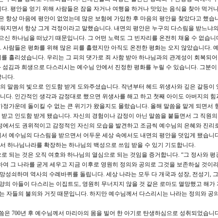
다. 평안을 얻기 위해 사람들은 잠을 자거나 여행을 하거나 맛있는 음식을 찾아 먹거나
분은 항상 마음에 평안이 없었는데 많은 보험에 가입한 후 마음의 평안을 찾았다고 했습니
워지면서 항상 그게 걱정이라고 말했습니다. 내면의 평안은 누구의 다스림을 받느냐
으신 하나님을 떠났기 때문입니다. 그 어떤 노력도 그 빈자리를 온전히 채울 수 없습니
 사람들은 평화를 위해 많은 피를 흘렸지만 아직도 온전한 평화는 오지 않았습니다. 
를 흘리셨습니다. 우리는 그 피의 댓가로 죄 사함 받아 하나님과의 관계성이 회복되어
손과 섬김과 희생으로 다스리시는 예수님 안에서 진정한 평화를 누릴 수 있습니다. 그분
납니다.
의 말씀의 빛으로 인도함 받게 도와주셨습니다. 작년부터 헤드 위생사와 깊은 갈등이 
니다. 인간적인 생각과 감정대로 했으면 위생사를 해고 하고 첫째 아이도 아버지의 힘
가정가운데 돌이킬 수 없는 큰 위기가 왔을지도 몰랐습니다. 올해 말씀을 맡게 되면서 항
받고 인도함 받게 됐습니다. 자신의 경험이나 감정이 아닌 말씀을 붙들면서 그 직원의
가정에서도 권위적이고 감정적인 자신의 모습을 발견하고 조금씩 예수님의 은혜와 진리
서 예수님의 다스림을 받으면서 어두운 세상 속에서도 내면의 평안을 덧입게 됐습니다
서 하나님나라를 확장하는 하나님의 백성으로 쓰임 받을 수 있기 기도합니다.
로 되는 것은 오직 여호와 하나님의 열심으로 되는 것임을 증거합니다. “그 정사와 평
하여 그 나라를 굳게 세우고 지금 이후로 영원히 정의와 공의로 그것을 보존하실 것이라
망성쇠하며 역사의 수례바퀴를 돌립니다. 세상 나라는 모두 다 개국과 성장, 전성기, 
태양의 아들이 다스리는 이집트도, 영원히 무너지지 않을 것 같은 로마도 멸망했고 해가
리는 자들의 불의와 거짓 때문입니다. 하지만 예수님께서 다스리시는 나라는 정의와 공
은 700년 후 예수님께서 마리아의 몸을 빌어 한 아기로 탄생하심으로 성취되었습니다.