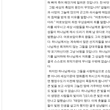
혀 빠져 죽어 해안가에 밀려온 것입니다. 찬 바
그럼 세상의 흑암의 원인이 무엇입니까? 갈릴리 땅
과 사망의 그늘에 앉으며 곤고와 쇠사슬에 매임은 
의 침략을 받게 된 이유를 말합니다. “여호와께
더라.” 여로보암의 죄란 우상숭배의 죄를 말합니
라를 세우시고 세상 사람들을 하나님께로 돌이키
성들이 하나님께 제사 드리기 위해 남 유다로 가
범했습니다. 여로보암이후의 왕들도 그의 전철에
다. 하나님께서는 계속해서 많은 선지자들을 보
나님께선 회개하지 않는 그들을 강대국들을 통해 
약 포기하신다면 그냥 놔뒀을 것입니다. 하나님의
기를 싫어하매 하나님께서 저희를 그 상실한 마음
결국 스스로의 죄악가운데 무너질 수밖에 없습니
다.
하지만 하나님께서는 그들을 사랑하심으로 소망을
뿐 아니라 세상가운데 영화롭게 하시고자 하셨습
면 행정수도가 이전해 땅값이 폭등하게 됩니까? 
큰 빛을 보고 사망의 그늘진 땅에 거주하던 자에게
도 빛을 이길 수 없습니다. 하나님께선 큰 빛을
이 생명은 사람들의 빛이라.”(요1;4) 큰 빛은
만나고 말했습니다. “태양이 떴다. 이제 촛불을 
들이 빛된 인생을 살고자 했지만 결국 성냥팔이 