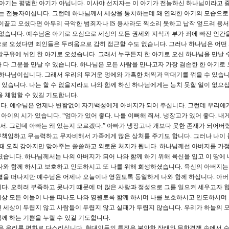
다. 이 아기는 평범한 아기가 아닙니다. 이사야 선지자는 이 아기가 전능하신 하나님이라고 
 전능자이십니다. 그런데 하나님께서 세상을 통치하는데 왜 연약한 아기의 모습으로
이끌고 오셨다면 아무리 극악한 범죄자나 IS 용사라도 찍소리 못하고 납작 엎드려 용서
 없습니다. 예수님은 아기로 오심으로 세상의 모든 권세와 지식과 부가 죄에 빠진 인간
으로 오셨다면 죄인들은 두려움으로 감히 접근할 수도 없습니다. 그러나 하나님은 어떤
말구유에 뉘인 한 아기로 오셨습니다. 그래서 누구든지 한 아기로 오신 하나님을 만날 
 다 그분을 만날 수 있습니다. 하나님은 모든 사람을 만나고자 가장 겸손한 한 아기로
 하나님이십니다. 그래서 우리의 무거운 멍에와 가혹한 채찍과 막대기를 꺾을 수 있습니
있습니다. 나는 할 수 없을지라도 나와 함께 하신 하나님에게는 능치 못할 일이 없으십
을 체험할 수 있길 기도합니다.
her)이십니다. 예수님은 언제나 변함없이 자기백성에게 아버지가 되어 주십니다. 그런데 우리
아이의 시가 있습니다. “엄마가 있어 좋다. 나를 이뻐해 줘서. 냉장고가 있어 좋다. 내게
어서. 그런데 아빠는 왜 있는지 모르겠다.” 아빠가 냉장고나 개보다 못한 존재가 되어버
책임하고 무능력하고 무자비해서 가족에게 많은 상처를 주기도 합니다. 그러나 나이 
 때 오직 강아지만 맞아주는 쓸쓸하고 외로운 처지가 됩니다. 하나님께선 아버지를 가
셨습니다. 하나님께서는 나의 아버지가 되어 나와 함께 하기 위해 육신을 입고 이 땅에
나와 함께 하시고 보호하고 인도하시고 또 나를 위해 희생하셨습니다. 육신의 아버지는
곁을 떠나지만 예수님은 어제나 오늘이나 영원토록 동일하게 나와 함께 하십니다. 아
다. 오히려 부족하고 못나기 때문에 더 많은 사랑과 정성으로 그를 일으켜 세우고자 합
상 모든 이들이 나를 떠나도 나와 영원토록 함께 하시며 나를 보호하시고 인도하시며
 세상이 두렵지 않고 사람들이 두렵지 않고 실패가 두렵지 않습니다. 우리가 하늘의 
께 하는 기쁨을 누릴 수 있길 기도합니다.
다. 예수님은 우리를 평화로 다스리십니다. 현대인들의 특징은 불안한 장래와 무한경쟁 속에서 