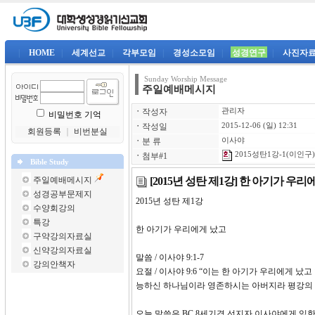
|
HOME
|
세계선교
|
각부모임
|
경성소모임
|
성경연구
|
사진자
Sunday Worship Message
주일예배메시지
ㆍ
작성자
관리자
비밀번호 기억
ㆍ
작성일
2015-12-06 (일) 12:31
회원등록
｜
비번분실
ㆍ
분 류
이사야
2015성탄1강-1(이인구)
ㆍ
첨부#1
Bible Study
[2015년 성탄 제1강] 한 아기가 우리
주일예배메시지
성경공부문제지
2015년 성탄 제1강
수양회강의
특강
한 아기가 우리에게 났고
구약강의자료실
신약강의자료실
말씀 / 이사야 9:1-7
강의안책자
요절 / 이사야 9:6 “이는 한 아기가 우리에게
능하신 하나님이라 영존하시는 아버지라 평강의 
오늘 말씀은 BC 8세기경 선지자 이사야에게 임