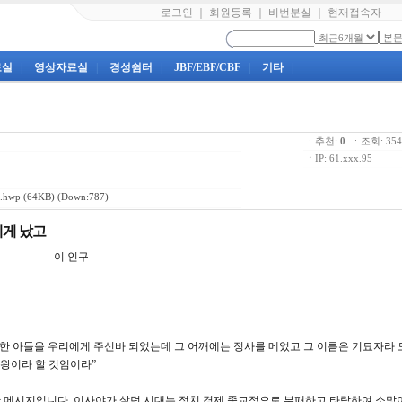
로그인
｜
회원등록
｜
비번분실
｜
현재접속자
료실
|
영상자료실
|
경성쉼터
|
JBF/EBF/CBF
|
기타
|
ㆍ추천:
0
ㆍ조회: 3
ㆍ
IP: 61.xxx.95
.hwp
(64KB) (Down:787)
에게 났고
 이 인구
 났고 한 아들을 우리에게 주신바 되었는데 그 어깨에는 정사를 메었고 그 이름은 기묘자라
왕이라 할 것임이라”
한 메시지입니다. 이사야가 살던 시대는 정치 경제 종교적으로 부패하고 타락하여 소망