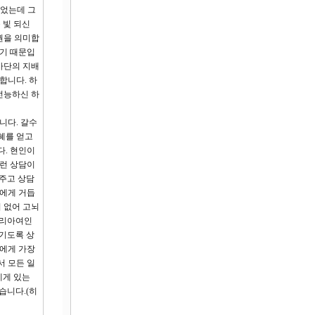
되었는데 그
 빛 되신
권을 의미합
받기 때문입
사단의 지배
합니다. 하
전능하신 하
입니다. 갈수
혜를 얻고
다. 현인이
이런 상담이
해주고 상담
모에게 거듭
 없어 고뇌
마리아여인
기도록 상
람에게 가장
서 모든 일
에게 있는
습니다.(히