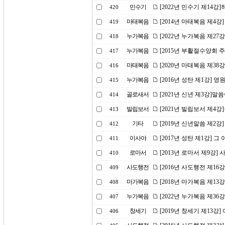
민수기
[2022년 민수기 제14
420
마태복음
[2014년 마태복음 제4강
419
누가복음
[2022년 누가복음 제2
418
누가복음
[2015년 부활절수양회 
417
마태복음
[2020년 마태복음 제38
416
누가복음
[2016년 성탄 제1강] 영
415
골로새서
[2021년 신년 제3강]
414
빌립보서
[2021년 빌립보서 제4
413
기타
[2019년 신년말씀 제2강
412
이사야
[2017년 성탄 제1강]
411
로마서
[2013년 로마서 제9강
410
사도행전
[2016년 사도행전 제1
409
마가복음
[2018년 마가복음 제13
408
누가복음
[2022년 누가복음 제3
407
창세기
[2019년 창세기 제13
406