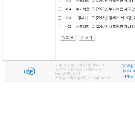
사도행전
[2016년 사도행전 제3강
405
누가복음
[2022년 누가복음 제32
404
창세기
[2013년 창세기 제14강
403
사도행전
[2016년 사도행전 제2
402
서울 동대문구 이문2동 264-231
[UBF한
Tel:070-7119-3521,02-968-4586
[뉴욕UB
Fax:02-965-8594
[키에프U
서제임스목자님메일:Suhjt@hitel.net