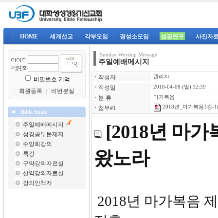
|
HOME
|
세계선교
|
각부모임
|
경성소모임
|
성경연구
|
사진자
Sunday Worship Message
주일예배메시지
ㆍ
작성자
관리자
비밀번호 기억
ㆍ
작성일
2018-04-08 (일) 12:39
회원등록
｜
비번분실
ㆍ
분 류
마가복음
2018년_마가복음3강-1(
ㆍ
첨부#1
Bible Study
주일예배메시지
[2018년 마
성경공부문제지
수양회강의
왔노라
특강
구약강의자료실
신약강의자료실
강의안책자
2018년