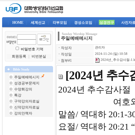
|
HOME
|
세계선교
|
각부모임
|
경성소모임
|
성경연구
|
사진자
Sunday Worship Message
주일예배메시지
ㆍ
작성자
관리자
비밀번호 기억
ㆍ
작성일
2024-11-24 (일) 10:58
회원등록
｜
비번분실
2024년_추수감사절-1.h
ㆍ
첨부#1
Bible Study
[2024년 
주일예배메시지
성경공부문제지
2024년
수양회강의
특강
여호와께 
구약강의자료실
신약강의자료실
말씀/ 역대하 20:1-3
강의안책자
요절/ 역대하 20: