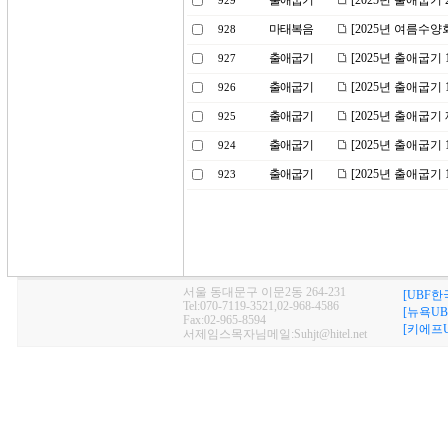
출애굽기
[2025년 출애굽
929
마태복음
[2025년 여름수양
928
출애굽기
[2025년 출애굽기
927
출애굽기
[2025년 출애굽기
926
출애굽기
[2025년 출애굽기
925
출애굽기
[2025년 출애굽기
924
출애굽기
[2025년 출애굽기
923
서울 동대문구 이문2동 264-231
[UBF한
Tel:070-7119-3521,02-968-4586
[뉴욕UB
Fax:02-965-8594
[키에프U
서제임스목자님메일:Suhjt@hitel.net