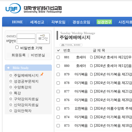
|
HOME
|
세계선교
|
각부모임
|
경성소모임
|
성경연구
|
사진자
Sunday Worship Message
주일예배메시지
비밀번호 기억
번호
글 제 목
회원등록
｜
비번분실
호세아
[2024년 호세아 제2강
881
호세아
[2024년 호세아 제1강
880
Bible Study
마가복음
[2024년 마가복음 제2
879
주일예배메시지
성경공부문제지
마가복음
[2024년 마가복음 제22
878
수양회강의
마가복음
[2024년 마가복음 제21
877
특강
구약강의자료실
마가복음
[2024년 마가복음 제2
876
신약강의자료실
요한복음
[2024년 여름수양회 주
875
강의안책자
마가복음
[2024년 마가복음 제1
874
마가복음
[2024년 마가복음 제18
873