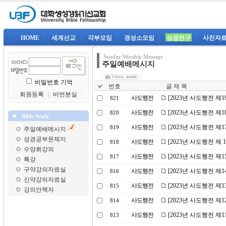
|
HOME
|
세계선교
|
각부모임
|
경성소모임
|
성경연구
|
사진자
Sunday Worship Message
주일예배메시지
비밀번호 기억
번호
글 제 목
회원등록
｜
비번분실
사도행전
[2023년 사도행전 제
821
사도행전
[2023년 사도행전 
820
Bible Study
사도행전
[2023년 사도행전 제
819
주일예배메시지
성경공부문제지
사도행전
[2023년 사도행전 제
818
수양회강의
사도행전
[2023년 사도행전 
817
특강
구약강의자료실
사도행전
[2023년 사도행전 제
816
신약강의자료실
사도행전
[2023년 사도행전 제
815
강의안책자
사도행전
[2023년 사도행전 제
814
사도행전
[2023년 사도행전 제
813