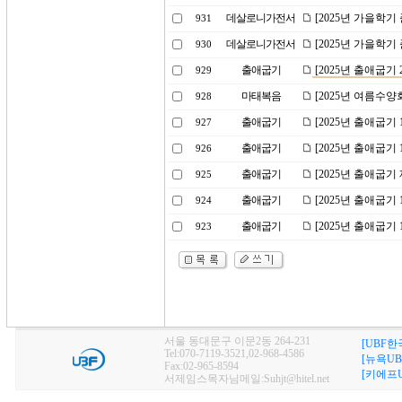
데살로니가전서
[2025년 가을학
931
데살로니가전서
[2025년 가을학기
930
출애굽기
[2025년 출애굽
929
마태복음
[2025년 여름수양
928
출애굽기
[2025년 출애굽기
927
출애굽기
[2025년 출애굽기
926
출애굽기
[2025년 출애굽기
925
출애굽기
[2025년 출애굽기
924
출애굽기
[2025년 출애굽기
923
서울 동대문구 이문2동 264-231
[UBF한
Tel:070-7119-3521,02-968-4586
[뉴욕UB
Fax:02-965-8594
[키에프U
서제임스목자님메일:Suhjt@hitel.net