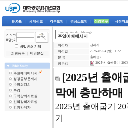
|
HOME
|
세계선교
|
각부모임
|
경성소모임
|
성경연구
|
사진자
Sunday Worship Message
주일예배메시지
ㆍ
작성자
관리자
비밀번호 기억
ㆍ
작성일
2025-08-03 (일) 11:22
회원등록
｜
비번분실
ㆍ
분 류
출애굽기
2025년_출애굽기_20강-
ㆍ
첨부#1
Bible Study
주일예배메시지
[2025년 출
성경공부문제지
수양회강의
막에 충만하매
특강
구약강의자료실
신약강의자료실
2025년
강의안책자
기