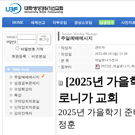
|
HOME
|
세계선교
|
각부모임
|
경성소모임
|
성경연구
|
사진자
Sunday Worship Message
주일예배메시지
ㆍ
작성자
관리자
비밀번호 기억
ㆍ
작성일
2025-08-10 (일) 11:30
회원등록
｜
비번분실
ㆍ
분 류
데살로니가전서
2025년_데살로니가_제1
ㆍ
첨부#1
Bible Study
주일예배메시지
[2025년 가
성경공부문제지
수양회강의
로니가 교회
특강
구약강의자료실
신약강의자료실
2025년 
강의안책자
정훈