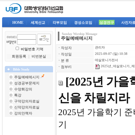
|
HOME
|
세계선교
|
각부모임
|
경성소모임
|
성경연구
|
사진자
Sunday Worship Message
주일예배메시지
ㆍ
작성자
관리자
비밀번호 기억
ㆍ
작성일
2025-09-07 (일) 10:38
회원등록
｜
비번분실
ㆍ
분 류
데살로니가전서
2025년_데살로니가_제5
ㆍ
첨부#1
Bible Study
주일예배메시지
[2025년 가
성경공부문제지
수양회강의
신을 차릴지라
특강
구약강의자료실
신약강의자료실
2025년 
강의안책자
기