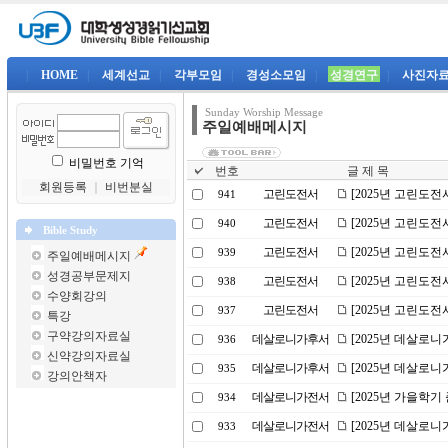
|
HOME
|
세계선교
|
각부모임
|
경성소모임
|
성경연구
|
사진자
Sunday Worship Message
주일예배메시지
비밀번호 기억
번호
글 제 목
회원등록
｜
비번분실
고린도전서
[2025년 고린도전
941
고린도전서
[2025년 고린도전
940
Bible Study
고린도전서
[2025년 고린도전
939
주일예배메시지
성경공부문제지
고린도전서
[2025년 고린도전
938
수양회강의
고린도전서
[2025년 고린도전
937
특강
구약강의자료실
데살로니가후서
[2025년 데살로니
936
신약강의자료실
데살로니가후서
[2025년 데살로니
935
강의안책자
데살로니가전서
[2025년 가을학기
934
데살로니가전서
[2025년 데살로니
933