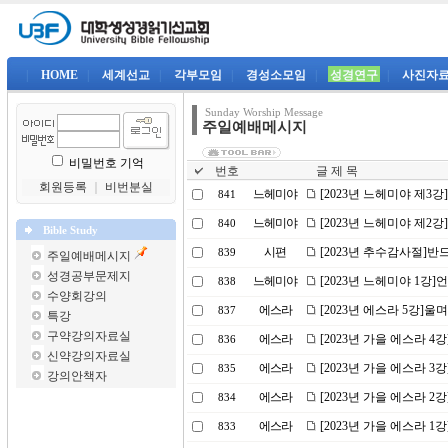
|
HOME
|
세계선교
|
각부모임
|
경성소모임
|
성경연구
|
사진자
Sunday Worship Message
주일예배메시지
비밀번호 기억
번호
글 제 목
회원등록
｜
비번분실
느헤미야
[2023년 느헤미야 제3
841
느헤미야
[2023년 느헤미야 제2
840
Bible Study
시편
[2023년 추수감사절]
839
주일예배메시지
성경공부문제지
느헤미야
[2023년 느헤미야 1강
838
수양회강의
에스라
[2023년 에스라 5강]
837
특강
구약강의자료실
에스라
[2023년 가을 에스라 4
836
신약강의자료실
에스라
[2023년 가을 에스라 
835
강의안책자
에스라
[2023년 가을 에스라 
834
에스라
[2023년 가을 에스라 
833