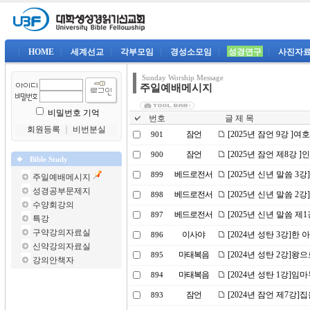
|
HOME
|
세계선교
|
각부모임
|
경성소모임
|
성경연구
|
사진자
Sunday Worship Message
주일예배메시지
비밀번호 기억
번호
글 제 목
회원등록
｜
비번분실
잠언
[2025년 잠언 9강 ]
901
잠언
[2025년 잠언 제8강 
900
Bible Study
베드로전서
[2025년 신년 말씀 3
899
주일예배메시지
성경공부문제지
베드로전서
[2025년 신년 말씀 
898
수양회강의
베드로전서
[2025년 신년 말씀 제
897
특강
구약강의자료실
이사야
[2024년 성탄 3강]한
896
신약강의자료실
마태복음
[2024년 성탄 2강]왕
895
강의안책자
마태복음
[2024년 성탄 1강]
894
잠언
[2024년 잠언 제7강]
893