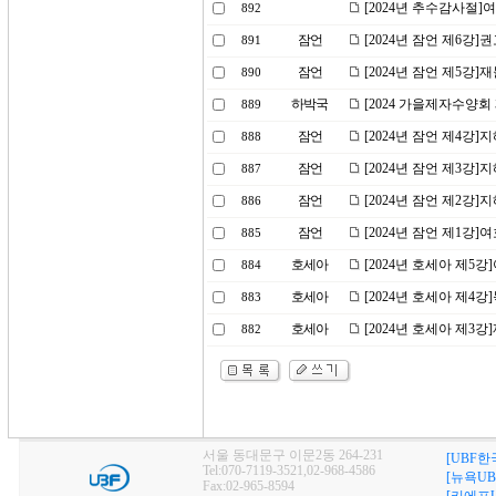
[2024년 추수감사절
892
잠언
[2024년 잠언 제6강
891
잠언
[2024년 잠언 제5강]
890
하박국
[2024 가을제자수양회
889
잠언
[2024년 잠언 제4강]
888
잠언
[2024년 잠언 제3강]
887
잠언
[2024년 잠언 제2강]
886
잠언
[2024년 잠언 제1강
885
호세아
[2024년 호세아 제5
884
호세아
[2024년 호세아 제4
883
호세아
[2024년 호세아 제3
882
서울 동대문구 이문2동 264-231
[UBF한
Tel:070-7119-3521,02-968-4586
[뉴욕UB
Fax:02-965-8594