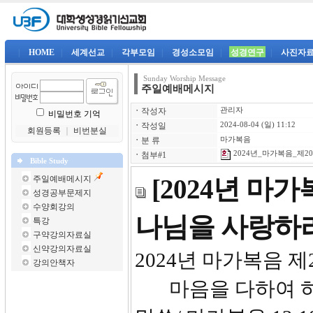
|
HOME
|
세계선교
|
각부모임
|
경성소모임
|
성경연구
|
사진자
Sunday Worship Message
주일예배메시지
ㆍ
작성자
관리자
비밀번호 기억
ㆍ
작성일
2024-08-04 (일) 11:12
회원등록
｜
비번분실
ㆍ
분 류
마가복음
2024년_마가복음_제20강
ㆍ
첨부#1
Bible Study
주일예배메시지
[2024년 마
성경공부문제지
수양회강의
나님을 사랑하
특강
구약강의자료실
신약강의자료실
2024년 마
강의안책자
마음을 다하여 하