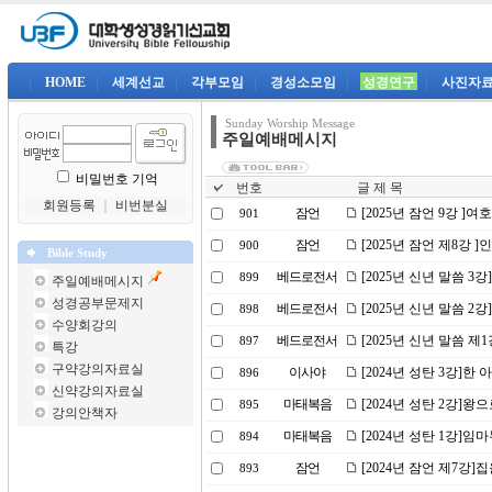
|
HOME
|
세계선교
|
각부모임
|
경성소모임
|
성경연구
|
사진자
Sunday Worship Message
주일예배메시지
비밀번호 기억
번호
글 제 목
회원등록
｜
비번분실
잠언
[2025년 잠언 9강 ]
901
잠언
[2025년 잠언 제8강 
900
Bible Study
베드로전서
[2025년 신년 말씀 3
899
주일예배메시지
성경공부문제지
베드로전서
[2025년 신년 말씀 
898
수양회강의
베드로전서
[2025년 신년 말씀 제
897
특강
구약강의자료실
이사야
[2024년 성탄 3강]한
896
신약강의자료실
마태복음
[2024년 성탄 2강]왕
895
강의안책자
마태복음
[2024년 성탄 1강]
894
잠언
[2024년 잠언 제7강]
893