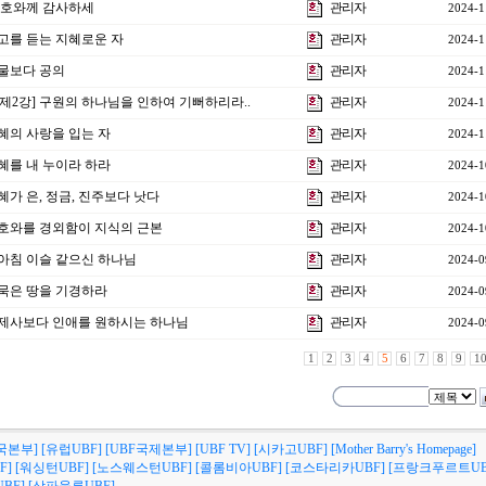
]여호와께 감사하세
관리자
2024-1
]권고를 듣는 지혜로운 자
관리자
2024-1
재물보다 공의
관리자
2024-1
 제2강] 구원의 하나님을 인하여 기뻐하리라..
관리자
2024-1
지혜의 사랑을 입는 자
관리자
2024-1
지혜를 내 누이라 하라
관리자
2024-1
지혜가 은, 정금, 진주보다 낫다
관리자
2024-1
]여호와를 경외함이 지식의 근본
관리자
2024-1
강]아침 이슬 같으신 하나님
관리자
2024-0
강]묵은 땅을 기경하라
관리자
2024-0
강]제사보다 인애를 원하시는 하나님
관리자
2024-0
1
2
3
4
5
6
7
8
9
1
국본부]
[유럽UBF]
[UBF국제본부]
[UBF TV]
[시카고UBF]
[Mother Barry's Homepage]
F]
[워싱턴UBF]
[노스웨스턴UBF]
[콜롬비아UBF]
[코스타리카UBF]
[프랑크푸르트UB