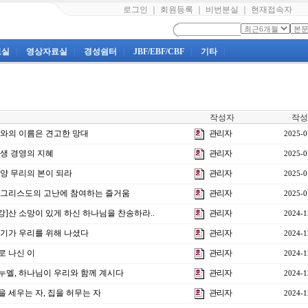
로그인
｜
회원등록
｜
비번분실
｜
현재접속자
료실
|
영상자료실
|
경성쉼터
|
JBF/EBF/CBF
|
기타
|
작성자
작성
여호와의 이름은 견고한 망대
관리자
2025-0
]인생 경영의 지혜
관리자
2025-0
강]양 무리의 본이 되라
관리자
2025-0
2강]그리스도의 고난에 참여하는 즐거움
관리자
2025-0
1강]산 소망이 있게 하신 하나님을 찬송하라..
관리자
2024-1
 아기가 우리를 위해 나셨다
관리자
2024-1
으로 나신 이
관리자
2024-1
임마누엘, 하나님이 우리와 함께 계시다
관리자
2024-1
집을 세우는 자, 집을 허무는 자
관리자
2024-1