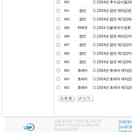
[2024년 추수감사절
892
잠언
[2024년 잠언 제6강
891
잠언
[2024년 잠언 제5강]
890
하박국
[2024 가을제자수양회
889
잠언
[2024년 잠언 제4강]
888
잠언
[2024년 잠언 제3강]
887
잠언
[2024년 잠언 제2강]
886
잠언
[2024년 잠언 제1강
885
호세아
[2024년 호세아 제5
884
호세아
[2024년 호세아 제4
883
호세아
[2024년 호세아 제3
882
서울 동대문구 이문2동 264-231
[UBF한
Tel:070-7119-3521,02-968-4586
[뉴욕UB
Fax:02-965-8594