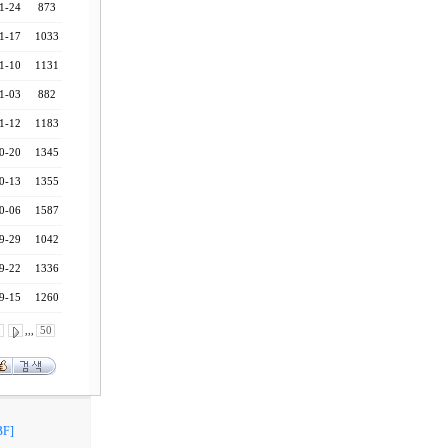
1-24
873
1-17
1033
1-10
1131
1-03
882
1-12
1183
0-20
1345
0-13
1355
0-06
1587
9-29
1042
9-22
1336
9-15
1260
0
,,,
50
F]