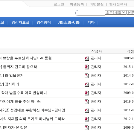
로그인
｜
회원등록
｜
비번분실
｜
현재접속자
료실
|
영상자료실
|
경성쉼터
|
JBF/EBF/CBF
|
기타
|
작성자
작성
 <아브람을 부르신 하나님> -이동원
관리자
2009-0
강] 끝까지 견고히 잡으라
관리자
2015-1
8강] 화 있을진저
관리자
2014-0
0강] 장사하라
관리자
2017-0
] 학대 받을수록 더욱 번성하니
관리자
2009-0
] 가인에게 표를 주신 하나님
관리자
2019-0
제2강] 성경대로 부활하신 예수님 - 김태영..
관리자
2011-0
] 너희 지체를 의의 무기로 하나님께 드리라..
관리자
2012-1
6강]인자가 온 것은
관리자
2009-0