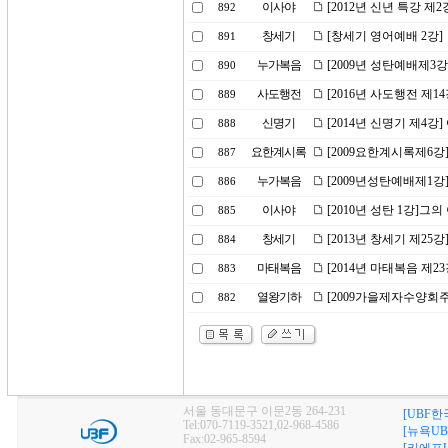
이사야
[2012년 신년 특강 제
892
창세기
[창세기 영어예배 2강]
891
누가복음
[2009년 성탄예배제3강
890
사도행전
[2016년 사도행전 제1
889
신명기
[2014년 신명기 제4강
888
요한계시록
[2009요한계시록제6강
887
누가복음
[2009년성탄예배제1강]은
886
이사야
[2010년 성탄 1강]
885
창세기
[2013년 창세기 제25
884
마태복음
[2014년 마태복음 제
883
열왕기하
[2009가을제자수양회
882
서울 동대문구 이문2동 264-231
[UBF한
Tel:070-7119-3521,02-968-4586
[뉴욕UB
Fax:02-965-8594