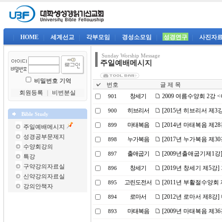
|
HOME
|
세계선교
|
각부모임
|
경성소모임
|
성경연구
|
사진자
Sunday Worship Message
주일예배메시지
비밀번호 기억
번호
글 제 목
회원등록
｜
비번분실
창세기
2009 여름수양회 2강
901
히브리서
[2015년 히브리서 제3
900
Bible Study
마태복음
[2014년 마태복음 제2
899
주일예배메시지
성경공부문제지
누가복음
[2017년 누가복음 제3
898
수양회강의
출애굽기
[2009년출애굽기제1강
897
특강
구약강의자료실
창세기
[2019년 창세기 제5강
896
신약강의자료실
고린도전서
[2011년 부활절수양회 
895
강의안책자
로마서
[2012년 로마서 제8강
894
마태복음
[2009년 마태복음 제3
893