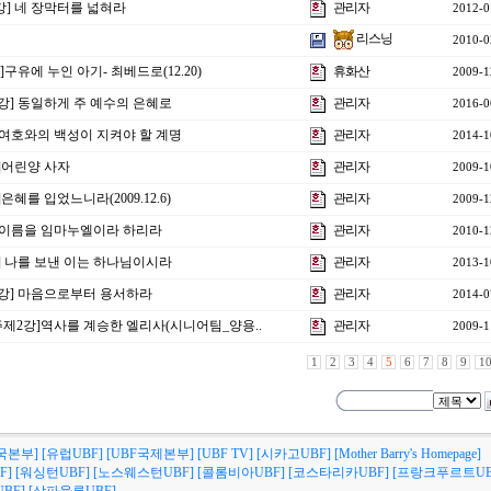
2강] 네 장막터를 넓혀라
관리자
2012-0
리스닝
2010-0
]구유에 누인 아기- 최베드로(12.20)
휴화산
2009-1
4강] 동일하게 주 예수의 은혜로
관리자
2016-0
] 여호와의 백성이 지켜야 할 계명
관리자
2014-1
]어린양 사자
관리자
2009-1
혜를 입었느니라(2009.12.6)
관리자
2009-1
그의 이름을 임마누엘이라 하리라
관리자
2010-1
강] 나를 보낸 이는 하나님이시라
관리자
2013-1
23강] 마음으로부터 용서하라
관리자
2014-0
주제2강]역사를 계승한 엘리사(시니어팀_양용..
관리자
2009-1
1
2
3
4
5
6
7
8
9
1
국본부]
[유럽UBF]
[UBF국제본부]
[UBF TV]
[시카고UBF]
[Mother Barry's Homepage]
F]
[워싱턴UBF]
[노스웨스턴UBF]
[콜롬비아UBF]
[코스타리카UBF]
[프랑크푸르트UB