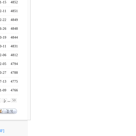
1-15
4852
2-11
4851
2-22
4849
6-26
4848
0-19
4844
0-11
4831
2-06
4812
2-05
4794
0-27
4788
7-13
4775
1-09
4766
0
,,,
50
F]