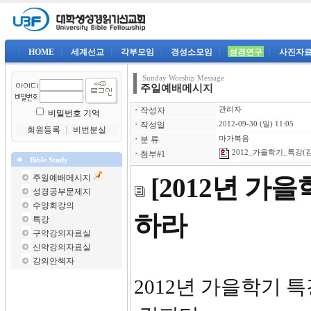
|
HOME
|
세계선교
|
각부모임
|
경성소모임
|
성경연구
|
사진자
Sunday Worship Message
주일예배메시지
ㆍ
작성자
관리자
비밀번호 기억
ㆍ
작성일
2012-09-30 (일) 11:05
회원등록
｜
비번분실
ㆍ
분 류
마가복음
2012_가을학기_특강(김
ㆍ
첨부#1
Bible Study
주일예배메시지
[2012년 가
성경공부문제지
수양회강의
하라
특강
구약강의자료실
신약강의자료실
강의안책자
2012