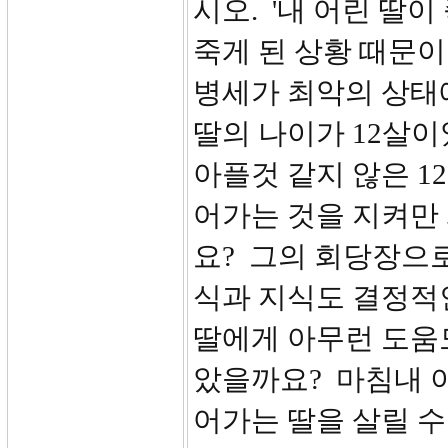
시오. '내 어린 딸
죽게 된 상황 때문이
병세가 최악의 상태에
딸의 나이가 12살이
아플것 같지 않은 12
어가는 것을 지켜만
요? 그의 회당장으
식과 지식도 결정적
딸에게 아무런 도움
았을까요? 마침내 
어가는 딸을 살릴 수