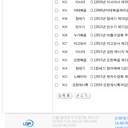
이사야
[2010년 이사야서 제
932
마태복음
[2009년마태복음제43
931
창세기
[2013년 창세기 제16
930
민수기
[2022년 민수기 제15
929
누가복음
[2012년 여름수양회 
928
야고보서
[2012년 야고보서 제
927
이사야
[2011년 성탄 메시지 
926
요한복음
[2015년 요한복음 제
925
창세기
[창세기 영어예배 1강]
924
느헤미야
[2011년 제자수양회 
923
요한계시록
[2010 요한계시록16
922
서울 동대문구 이문2동 264-231
[UBF한
Tel:070-7119-3521,02-968-4586
[뉴욕UB
Fax:02-965-8594