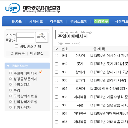
|
HOME
|
세계선교
|
각부모임
|
경성소모임
|
성경연구
|
사진자
Sunday Worship Message
주일예배메시지
비밀번호 기억
번호
글 제 목
회원등록
｜
비번분실
이사야
[2010년 이사야서 제
941
룻기
[2017년 룻기 제2강
940
Bible Study
창세기
[2019년 창세기 제17
939
주일예배메시지
성경공부문제지
말라기
[2016년 말라기 제4
938
수양회강의
호세아
2009 여름수양회 3강
937
특강
구약강의자료실
마태복음
[2014년 여름수양회 준
936
신약강의자료실
시편
[2015년 신년말씀 제
935
강의안책자
마태복음
[2009년마태복음제3
934
마태복음
[2014년 마태복음 제
933