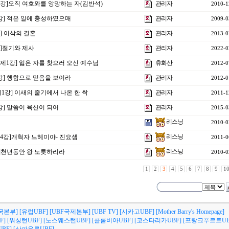
10강]오직 여호와를 앙망하는 자(김반석)
관리자
2010-1
강] 적은 일에 충성하였으매
관리자
2009-0
강] 이삭의 결혼
관리자
2013-0
강]절기와 제사
관리자
2022-0
주제1강] 잃은 자를 찾으러 오신 예수님
휴화산
2012-0
2강] 행함으로 믿음을 보이라
관리자
2012-0
제1강] 이새의 줄기에서 나온 한 싹
관리자
2011-1
1강] 말씀이 육신이 되어
관리자
2015-0
리스닝
2010-0
리스닝
제4강]개혁자 느헤미야- 진요셉
2011-0
리스닝
강]천년동안 왕 노릇하리라
2010-0
1
2
3
4
5
6
7
8
9
1
국본부]
[유럽UBF]
[UBF국제본부]
[UBF TV]
[시카고UBF]
[Mother Barry's Homepage]
F]
[워싱턴UBF]
[노스웨스턴UBF]
[콜롬비아UBF]
[코스타리카UBF]
[프랑크푸르트UB