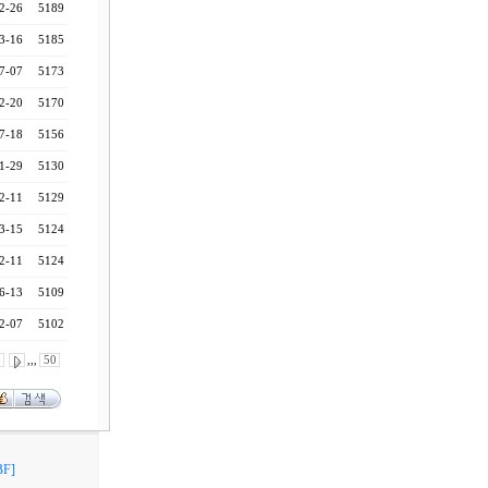
2-26
5189
3-16
5185
7-07
5173
2-20
5170
7-18
5156
1-29
5130
2-11
5129
3-15
5124
2-11
5124
6-13
5109
2-07
5102
0
,,,
50
F]