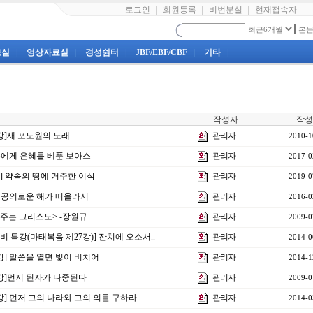
로그인
｜
회원등록
｜
비번분실
｜
현재접속자
료실
|
영상자료실
|
경성쉼터
|
JBF/EBF/CBF
|
기타
|
작성자
작성
6강]새 포도원의 노래
관리자
2010-1
] 룻에게 은혜를 베푼 보아스
관리자
2017-0
강] 약속의 땅에 거주한 이삭
관리자
2019-0
강] 공의로운 해가 떠올라서
관리자
2016-0
 <주는 그리스도> -장원규
관리자
2009-0
비 특강(마태복음 제27강)] 잔치에 오소서..
관리자
2014-0
1강] 말씀을 열면 빛이 비치어
관리자
2014-1
5강]먼저 된자가 나중된다
관리자
2009-0
8강] 먼저 그의 나라와 그의 의를 구하라
관리자
2014-0