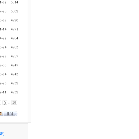
1-02
5014
7-25
5009
3-09
4998
1-14
4971
4-22
4964
3-24
4963
2-29
4957
9-30
4947
3-04
4943
2-23
4939
2-11
4939
0
,,,
50
F]