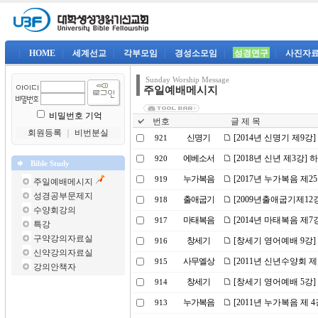
|
HOME
|
세계선교
|
각부모임
|
경성소모임
|
성경연구
|
사진자
Sunday Worship Message
주일예배메시지
비밀번호 기억
번호
글 제 목
회원등록
｜
비번분실
신명기
[2014년 신명기 제9
921
에베소서
[2018년 신년 제3강
920
Bible Study
누가복음
[2017년 누가복음 제
919
주일예배메시지
성경공부문제지
출애굽기
[2009년출애굽기제12
918
수양회강의
마태복음
[2014년 마태복음 제
917
특강
구약강의자료실
창세기
[창세기 영어예배 9강]
916
신약강의자료실
사무엘상
[2011년 신년수양회 
915
강의안책자
창세기
[창세기 영어예배 5강]
914
누가복음
[2011년 누가복음 제 
913