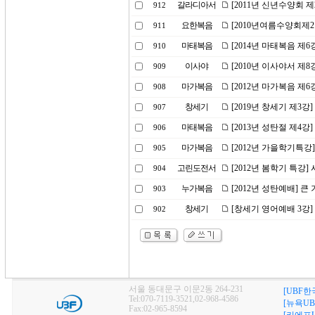
갈라디아서
[2011년 신년수양회 
912
요한복음
[2010년여름수양회제
911
마태복음
[2014년 마태복음 제
910
이사야
[2010년 이사야서 제
909
마가복음
[2012년 마가복음 제6
908
창세기
[2019년 창세기 제3
907
마태복음
[2013년 성탄절 제4강
906
마가복음
[2012년 가을학기특강
905
고린도전서
[2012년 봄학기 특강]
904
누가복음
[2012년 성탄예배] 큰
903
창세기
[창세기 영어예배 3강]
902
서울 동대문구 이문2동 264-231
[UBF한
Tel:070-7119-3521,02-968-4586
[뉴욕UB
Fax:02-965-8594