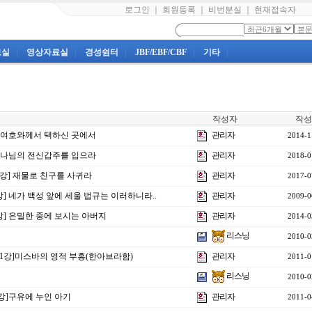
로그인
｜
회원등록
｜
비번분실
｜
현재접속자
료실
|
영상자료실
|
경성쉼터
|
JBF/EBF/CBF
|
기타
|
작성자
작성
강] 여호와께서 택하신 곳에서
관리자
2014-1
] 하나님의 전신갑주를 입으라
관리자
2018-0
25강] 재물로 친구를 사귀라
관리자
2017-0
강] 네가 백성 앞에 세울 법규는 이러하니라..
관리자
2009-0
7강] 은밀한 중에 보시는 아버지
관리자
2014-0
리스닝
2010-0
제1강]미스바의 영적 부흥(한아브라함)
관리자
2011-0
리스닝
2010-0
4강]구유에 누인 아기
관리자
2011-0