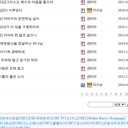
제2강]그리스도 예수의 마음을 품으라
관리자
2011-0
리스닝
2강]다 이루었다
2010-0
6강] 아버지의 온전하심 같이
관리자
2014-0
8강]내가 이 성을 구원하리라
관리자
2010-1
강] 겨자씨 한 알과 같으니
관리자
2012-0
강] 에덴동산을 창설하신 하나님
관리자
2019-0
] 아기께 경배하세
관리자
2013-1
] 두려워 말고 믿기만 하라
관리자
2012-0
 사랑은 오래 참고
관리자
2012-0
 기쁨의 좋은 소식
관리자
2012-1
리스닝
2010-0
1
2
3
4
5
6
7
8
9
1
국본부]
[유럽UBF]
[UBF국제본부]
[UBF TV]
[시카고UBF]
[Mother Barry's Homepage]
F]
[워싱턴UBF]
[노스웨스턴UBF]
[콜롬비아UBF]
[코스타리카UBF]
[프랑크푸르트UB