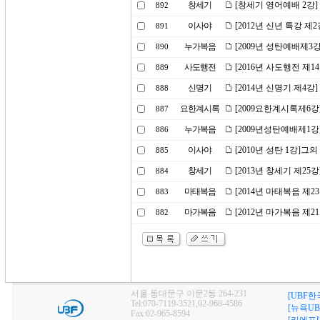
창세기
[창세기 영어예배 2강]
892
이사야
[2012년 신년 특강 제
891
누가복음
[2009년 성탄예배제3강
890
사도행전
[2016년 사도행전 제
889
신명기
[2014년 신명기 제4
888
요한계시록
[2009요한계시록제6
887
누가복음
[2009년성탄예배제1강]
886
이사야
[2010년 성탄 1강]
885
창세기
[2013년 창세기 제2
884
마태복음
[2014년 마태복음 제
883
마가복음
[2012년 마가복음 제
882
서울 동대문구 이문2동 264-231
[UBF한
Tel:070-7119-3521,02-968-4586
[뉴욕UB
Fax:02-965-8594