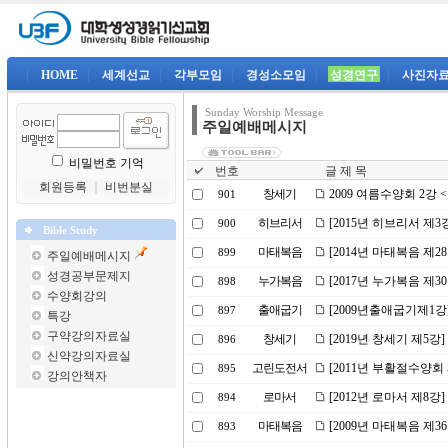
|
HOME
|
세계선교
|
각부모임
|
경성소모임
|
성경연구
|
사진자
Sunday Worship Message
주일예배메시지
비밀번호 기억
번호
글 제 목
회원등록
｜
비번분실
창세기
2009 여름수양회 2강
901
히브리서
[2015년 히브리서 제
900
Bible Study
마태복음
[2014년 마태복음 제2
899
주일예배메시지
성경공부문제지
누가복음
[2017년 누가복음 제3
898
수양회강의
출애굽기
[2009년출애굽기제1강
897
특강
구약강의자료실
창세기
[2019년 창세기 제5
896
신약강의자료실
고린도전서
[2011년 부활절수양회 
895
강의안책자
로마서
[2012년 로마서 제8강
894
마태복음
[2009년 마태복음 제3
893