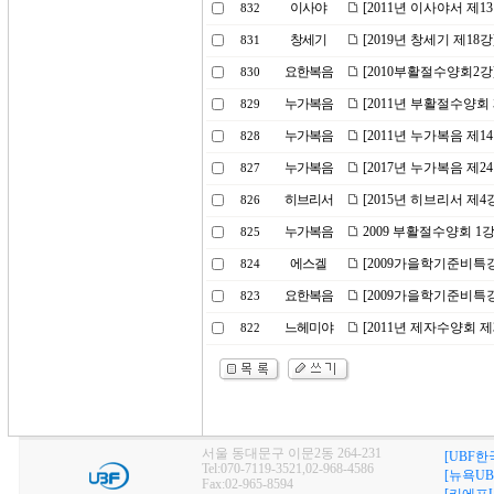
이사야
[2011년 이사야서 제
832
창세기
[2019년 창세기 제18
831
요한복음
[2010부활절수양회2강
830
누가복음
[2011년 부활절수양회
829
누가복음
[2011년 누가복음 제
828
누가복음
[2017년 누가복음 제2
827
히브리서
[2015년 히브리서 제
826
누가복음
2009 부활절수양회 
825
에스겔
[2009가을학기준비특강
824
요한복음
[2009가을학기준비특강
823
느헤미야
[2011년 제자수양회 제
822
서울 동대문구 이문2동 264-231
[UBF한
Tel:070-7119-3521,02-968-4586
[뉴욕UB
Fax:02-965-8594