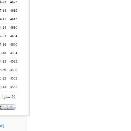
1-23
4622
7-14
4619
4-11
4613
4-24
4610
7-03
4604
7-16
4600
0-18
4594
4-13
4593
8-30
4590
8-23
4589
6-13
4585
0
,,,
50
F]