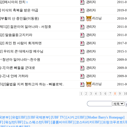
13강]메시아의 잔치
관리자
2011-0
1
강] 이삭의 축복을 받은 야곱
관리자
2019-0
리스닝
]부활의 산 증인들(이동원)
2010-0
 제1강] 젊은이여 일어나라 - 서정호
관리자
2011-0
14강] 말씀을듣고지키라
관리자
2011-0
4강] 죄인 한 사람이 회개하면
관리자
2017-0
4강] 우리의 큰 대제사장 예수님
관리자
2015-1
1강<청년아 일어나라>-천수원
관리자
2009-0
-3] 마른 뼈들을 군대로
관리자
2009-0
-2] 내 안에 거하라
관리자
2009-0
리스닝
3강]율법을 지켜 행하고자 하는 - 빠블로박..
2011-0
1
2
3
4
5
6
7
8
9
1
국본부]
[유럽UBF]
[UBF국제본부]
[UBF TV]
[시카고UBF]
[Mother Barry's Homepage]
F]
[워싱턴UBF]
[노스웨스턴UBF]
[콜롬비아UBF]
[코스타리카UBF]
[프랑크푸르트UB