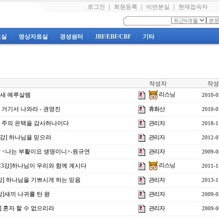
로그인
｜
회원등록
｜
비번분실
｜
현재접속자
료실
|
영상자료실
|
경성쉼터
|
JBF/EBF/CBF
|
기타
|
작성자
작성
리스닝
강]새 예루살렘
2010-0
] 거기서 나와라 - 권영진
휴화산
2010-0
배] 주의 은택을 감사하나이다
관리자
2018-1
18강] 하나님을 믿으라
관리자
2012-0
강 <나는 부활이요 생명이니>-원규연
관리자
2009-0
리스닝
 제3강]하나님이 우리와 함께 계시다
2011-1
1강] 하나님을 기쁘시게 하는 믿음
관리자
2013-1
강]새끼 나귀를 탄 왕
관리자
2009-0
] 혼자 할 수 없으리라
관리자
2009-0