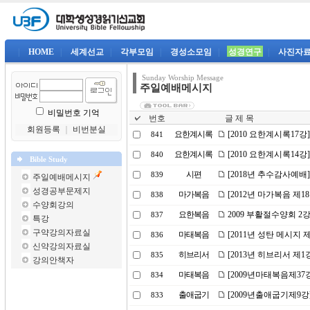
|
HOME
|
세계선교
|
각부모임
|
경성소모임
|
성경연구
|
사진자
Sunday Worship Message
주일예배메시지
비밀번호 기억
번호
글 제 목
회원등록
｜
비번분실
요한계시록
[2010 요한계시록17
841
요한계시록
[2010 요한계시록14강
840
Bible Study
시편
[2018년 추수감사예
839
주일예배메시지
성경공부문제지
마가복음
[2012년 마가복음 제
838
수양회강의
요한복음
2009 부활절수양회 2
837
특강
구약강의자료실
마태복음
[2011년 성탄 메시지
836
신약강의자료실
히브리서
[2013년 히브리서 제
835
강의안책자
마태복음
[2009년마태복음제37
834
출애굽기
[2009년출애굽기제9강
833