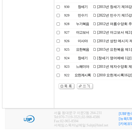
창세기
[2013년 창세기 제16
930
민수기
[2022년 민수기 제15
929
누가복음
[2012년 여름수양회 
928
야고보서
[2012년 야고보서 제
927
이사야
[2011년 성탄 메시지 
926
요한복음
[2015년 요한복음 제
925
창세기
[창세기 영어예배 1강]
924
느헤미야
[2011년 제자수양회 
923
요한계시록
[2010 요한계시록16
922
서울 동대문구 이문2동 264-231
[UBF한
Tel:070-7119-3521,02-968-4586
[뉴욕UB
Fax:02-965-8594
[키에프U
서제임스목자님메일:Suhjt@hitel.net