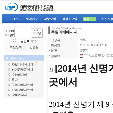
|
HOME
|
세계선교
|
각부모임
|
경성소모임
|
성경연구
|
사진자
Sunday Worship Message
주일예배메시지
ㆍ
작성자
관리자
비밀번호 기억
ㆍ
작성일
2014-11-30 (일) 12:58
회원등록
｜
비번분실
ㆍ
분 류
신명기
2014_신명기9강-1(고영
ㆍ
첨부#1
Bible Study
주일예배메시지
[2014년 신
성경공부문제지
수양회강의
곳에서
특강
구약강의자료실
신약강의자료실
강의안책자
2014년