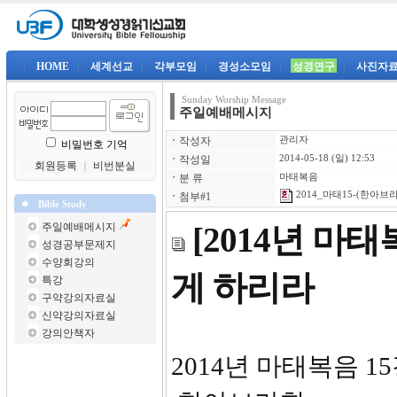
|
HOME
|
세계선교
|
각부모임
|
경성소모임
|
성경연구
|
사진자
Sunday Worship Message
주일예배메시지
ㆍ
작성자
관리자
비밀번호 기억
ㆍ
작성일
2014-05-18 (일) 12:53
회원등록
｜
비번분실
ㆍ
분 류
마태복음
2014_마태15-(한아브라
ㆍ
첨부#1
Bible Study
주일예배메시지
[2014년 마
성경공부문제지
수양회강의
게 하리라
특강
구약강의자료실
신약강의자료실
강의안책자
2014