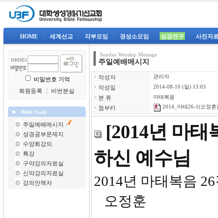
|
HOME
|
세계선교
|
각부모임
|
경성소모임
|
성경연구
|
사진자
Sunday Worship Message
주일예배메시지
ㆍ
작성자
관리자
비밀번호 기억
ㆍ
작성일
2014-08-10 (일) 13:03
회원등록
｜
비번분실
ㆍ
분 류
마태복음
2014_마태26-1(오정훈)
ㆍ
첨부#1
Bible Study
주일예배메시지
[2014년 마
성경공부문제지
수양회강의
하신 예수님
특강
구약강의자료실
신약강의자료실
2014
강의안책자
오정훈