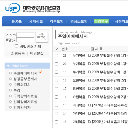
|
HOME
|
세계선교
|
각부모임
|
경성소모임
|
성경연구
|
사진자
Sunday Worship Message
주일예배메시지
비밀번호 기억
번호
글 제 목
회원등록
｜
비번분실
누가복음
2009 부활절수양회 1
21
누가복음
2009 부활절수양회 1
20
Bible Study
누가복음
2009 부활절수양회 1강
19
주일예배메시지
성경공부문제지
요한복음
2009 부활절수양회 2
18
수양회강의
요한복음
2009 부활절수양회 2
17
특강
구약강의자료실
요한복음
2009 부활절수양회 2
16
신약강의자료실
마태복음
[2009년마태복음제46강
15
강의안책자
마태복음
[2009년마태복음제45강
14
마태복음
[2009년마태복음제44강
13