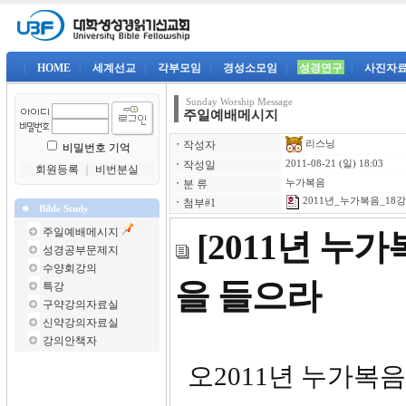
|
HOME
|
세계선교
|
각부모임
|
경성소모임
|
성경연구
|
사진자
Sunday Worship Message
주일예배메시지
리스닝
ㆍ
작성자
비밀번호 기억
ㆍ
작성일
2011-08-21 (일) 18:03
회원등록
｜
비번분실
ㆍ
분 류
누가복음
2011년_누가복음_18강-
ㆍ
첨부#1
Bible Study
주일예배메시지
[2011년 누
성경공부문제지
수양회강의
을 들으라
특강
구약강의자료실
신약강의자료실
강의안책자
오2011년 누가복음 