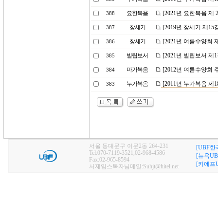
요한복음
[2021년 요한복음 제
388
창세기
[2019년 창세기 제
387
창세기
[2021년 여름수양회
386
빌립보서
[2021년 빌립보서 
385
마가복음
[2012년 여름수양회
384
누가복음
[2011년 누가복음 제
383
서울 동대문구 이문2동 264-231
[UBF한
Tel:070-7119-3521,02-968-4586
[뉴욕UB
Fax:02-965-8594
[키에프U
서제임스목자님메일:Suhjt@hitel.net