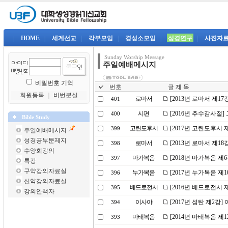
|
HOME
|
세계선교
|
각부모임
|
경성소모임
|
성경연구
|
사진자
Sunday Worship Message
주일예배메시지
비밀번호 기억
번호
글 제 목
회원등록
｜
비번분실
로마서
[2013년 로마서 제17
401
시편
[2016년 추수감사절
400
Bible Study
고린도후서
[2017년 고린도후서 
399
주일예배메시지
성경공부문제지
로마서
[2013년 로마서 제1
398
수양회강의
마가복음
[2018년 마가복음 제
397
특강
구약강의자료실
누가복음
[2017년 누가복음 제
396
신약강의자료실
베드로전서
[2016년 베드로전서
395
강의안책자
이사야
[2017년 성탄 제2강
394
마태복음
[2014년 마태복음 제
393