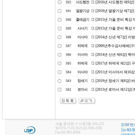
사도행전
[2016년 사도행전 제9강
592
열왕기상
[2018년 열왕기상 제7강
591
출애굽기
[2015년 가을 준비 특강
590
사사기
[2015년 가을 준비 특강 
589
이사야
[2014년 신년 제7강]
588
하박국
[2009년추수감사예배]
587
이사야
[2014년 신년 제6강] 
586
하박국
[2017년 하박국 제2강
585
이사야
[2011년 이사야서 제1
584
창세기
[2019년 창세기 제8강] 
583
로마서
[2013년 로마서 제12강
582
서울 동대문구 이문2동 264-231
[UBF한
Tel:070-7119-3521,02-968-4586
[뉴욕UB
Fax:02-965-8594