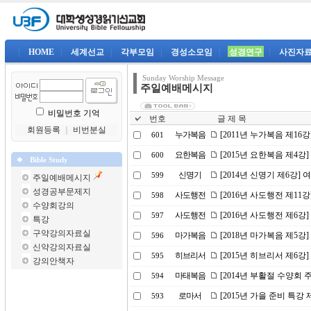
|
HOME
|
세계선교
|
각부모임
|
경성소모임
|
성경연구
|
사진자
Sunday Worship Message
주일예배메시지
비밀번호 기억
번호
글 제 목
회원등록
｜
비번분실
누가복음
[2011년 누가복음 제16
601
요한복음
[2015년 요한복음 제4강
600
Bible Study
신명기
[2014년 신명기 제6강]
599
주일예배메시지
성경공부문제지
사도행전
[2016년 사도행전 제1
598
수양회강의
사도행전
[2016년 사도행전 제6강
597
특강
구약강의자료실
마가복음
[2018년 마가복음 제5강
596
신약강의자료실
히브리서
[2015년 히브리서 제6
595
강의안책자
마태복음
[2014년 부활절 수양회
594
로마서
[2015년 가을 준비 특강 
593