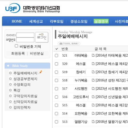
|
HOME
|
세계선교
|
각부모임
|
경성소모임
|
성경연구
|
사진자
Sunday Worship Message
주일예배메시지
비밀번호 기억
번호
글 제 목
회원등록
｜
비번분실
마태복음
[2014년 마태복음 제
521
에스겔
[2018년 에스겔 제4
520
Bible Study
창세기
[2013년 창세기 제4
519
주일예배메시지
성경공부문제지
누가복음
[2016년 성탄 제2강
518
수양회강의
사도행전
[2023년 사도행전 제
517
특강
구약강의자료실
고린도후서
[2015년 신년말씀 제
516
신약강의자료실
에스겔
[2018년 에스겔 제2
515
강의안책자
요한복음
[2015년 요한복음 제
514
열왕기상
[2018년 열왕기상 
513