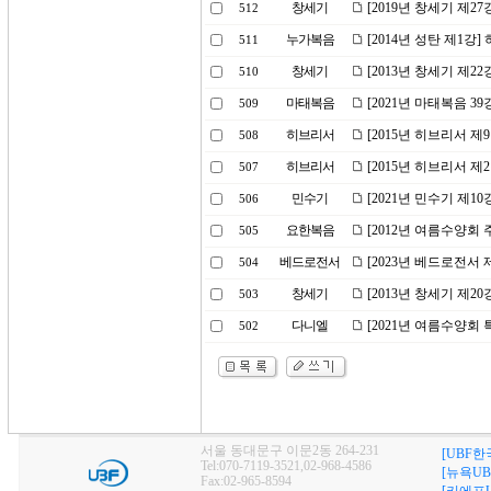
창세기
[2019년 창세기 제2
512
누가복음
[2014년 성탄 제1강
511
창세기
[2013년 창세기 제2
510
마태복음
[2021년 마태복음 39
509
히브리서
[2015년 히브리서 
508
히브리서
[2015년 히브리서 
507
민수기
[2021년 민수기 제1
506
요한복음
[2012년 여름수양회
505
베드로전서
[2023년 베드로전서 
504
창세기
[2013년 창세기 제2
503
다니엘
[2021년 여름수양회
502
서울 동대문구 이문2동 264-231
[UBF한
Tel:070-7119-3521,02-968-4586
[뉴욕UB
Fax:02-965-8594