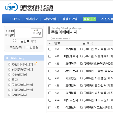
|
HOME
|
세계선교
|
각부모임
|
경성소모임
|
성경연구
|
사진자
Sunday Worship Message
주일예배메시지
비밀번호 기억
번호
글 제 목
회원등록
｜
비번분실
누가복음
[2011년 누가복음 제
461
디모데후서
[2021년 디모데후서 
460
Bible Study
요한복음
[2010년요한복음제2
459
주일예배메시지
성경공부문제지
고린도전서
[2016년 부활절 특강
458
수양회강의
사도행전
[2016년 사도행전 제
457
특강
구약강의자료실
요한일서
[2019년 요한일서 
456
신약강의자료실
요한복음
[2015년 요한복음 제2
455
강의안책자
베드로전서
[2016년 베드로전서 
454
야고보서
[2010년야고보서제3
453