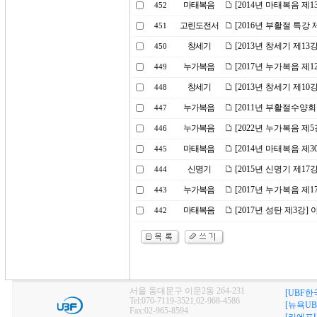
마태복음
[2014년 마태복음 제1
452
고린도전서
[2016년 부활절 특강
451
창세기
[2013년 창세기 제
450
누가복음
[2017년 누가복음 제1
449
창세기
[2013년 창세기 제1
448
누가복음
[2011년 부활절수양회
447
누가복음
[2022년 누가복음 제
446
마태복음
[2014년 마태복음 제
445
신명기
[2015년 신명기 제17
444
누가복음
[2017년 누가복음 제
443
마태복음
[2017년 성탄 제3강
442
서울 동대문구 이문2동 264-231
[UBF한
Tel:070-7119-3521,02-968-4586
[뉴욕UB
Fax:02-965-8594