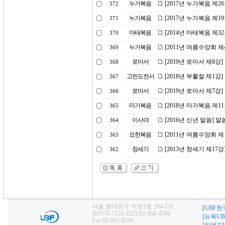
누가복음
[2017년 누가복음 제2
372
누가복음
[2017년 누가복음 제1
371
마태복음
[2014년 마태복음 제
370
누가복음
[2011년 여름수양회 
369
로마서
[2019년 로마서 제8
368
고린도전서
[2018년 부활절 제1강
367
로마서
[2019년 로마서 제7강
366
마가복음
[2018년 마가복음 제1
365
이사야
[2016년 신년 말씀] 
364
요한복음
[2011년 여름수양회 
363
창세기
[2013년 창세기 제1
362
서울 동대문구 이문2동 264-231
[UBF한
Tel:070-7119-3521,02-968-4586
[뉴욕UB
Fax:02-965-8594