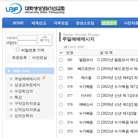
|
HOME
|
세계선교
|
각부모임
|
경성소모임
|
성경연구
|
사진자
Sunday Worship Message
주일예배메시지
비밀번호 기억
번호
글 제 목
회원등록
｜
비번분실
빌립보서
[2021년 빌립보서 제
381
베드로전서
[2016년 베드로전서 
380
Bible Study
에스겔
[2014년 신년 제4강]
379
주일예배메시지
성경공부문제지
누가복음
[2022년 누가복음 제
378
수양회강의
이사야
[2023년 신년 제 1강
377
특강
구약강의자료실
에베소서
[2018년 신년 제2강
376
신약강의자료실
누가복음
[2022년 신년 제3강]
375
강의안책자
누가복음
[2022년 누가복음 제
374
누가복음
[2022년 누가복음 제1
373