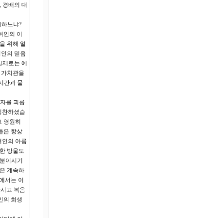
 경배의 대
비하느냐?
여인의 이
을 위해 얼
여인의 믿음
실제로는 예
 가치관을
시간과 물
여자를 괴롭
 칭찬하셨습
시고 영원히
들은 항상
여인의 아름
 한 방울도
 분이시기
님은 계속하
곳에서는 이
하시고 복음
인의 희생