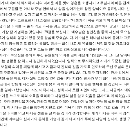
가 내 속에서 역사하여 나의 더러운 죄를 씻어 영혼을 소생시키고 주님과의 바른 관
 죄에서 구원할 뿐 아니라 주님 안에서 새 삶을 살아가는데 참된 양식이요 음료입니다. 
회개하고 주님의 살과 피를 먹고 마시는 생활을 하는 것입니다. 또한 기념하라는 것은 
것입니다. 고린도전서 11:26절은 말씀합니다. “너희가 이 떡을 먹으며 이 잔을 마실 
님의 살과 피를 나 혼자 먹고 마시는 것도 중요하지만 이것으로 만족하지 않고 이 십자
 가장 잘 기념하는 것입니다. 29절을 보십시오. 예수님은 성만찬을 통해 자신의 죽으
후에 승리와 영광이 있을 것을 말씀해 주셨습니다. 예수님은 하나님 나라에 들어가 그
지의 짐승의 피로 드리는 유월절 행사는 끝이 나고 새 유월절이 제정될 것을 가르치셨
심어 주셨습니다. 그 후 그들은 찬미하고 감람산으로 나아갔습니다.(30)
자가의 죽으심을 통해 이루신 유월절의 의미를 깊이 깨닫게 되었습니다. 그리고 날마다
시는 생활을 잘 하고자 결단하게 되었습니다. 영적으로 무지하였던 저에게 꾸준한 말
 보혈의 의미를 깨닫게 하시고 지금까지 진리의 길을 가도록 인도하여 주신 주님의 은
 제주도에서 일어난 한 사건을 보고 큰 충격을 받았습니다. 제주 지검장이 관사 앞에서
된 곳은 바로 제가 살던 고향 집 앞이었습니다. 지검장 관사와 우리 집이 나란히 있었
부근에서 밤늦게 지검장이 정욕에 못 이겨 하지 말아야 할 음란 행위를 한 것입니다. 나
 말을 잃어야 했습니다. 저도 아직까지도 성화되지 못한 죄인이지만 그래도 지금까지 예
 애를 쓰므로 죄의 소욕을 극복하고 사명인의 삶을 살고 있음을 감사드리게 되었습니
같이 추한 죄인임을 자아발견하고 앞으로 더욱더 간절하게 날마다 주님의 살과 피를 먹
다. 이 시대는 말세를 향하여 치닫고 있어 더욱 더 죄악의 밤이 깊어 가고 있습니다. 이
 살과 피를 먹고 마시는 생활을 잘 하는 것이라 생각합니다. 제가 이제는 더욱 더 영
간에 예수님의 십자가의 은혜를 가슴에 깊이 새겨 제게 주어진 사명의 십자가, 생명 
니다.