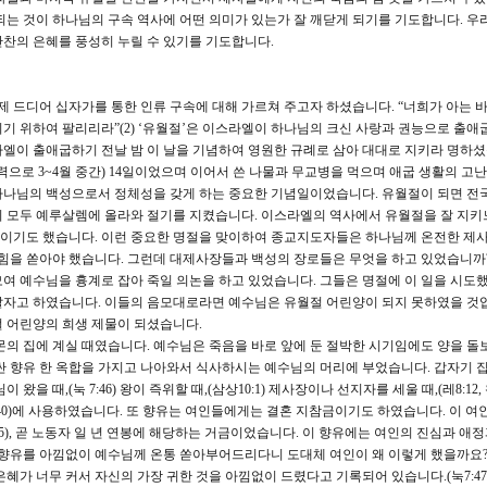
되는 것이 하나님의 구속 역사에 어떤 의미가 있는가 잘 깨닫게 되기를 기도합니다. 우리
찬의 은혜를 풍성히 누릴 수 있기를 기도합니다.
 드디어 십자가를 통한 인류 구속에 대해 가르쳐 주고자 하셨습니다. “너희가 아는 바
기 위하여 팔리리라”(2) ‘유월절’은 이스라엘이 하나님의 크신 사랑과 권능으로 출애
엘이 출애굽하기 전날 밤 이 날을 기념하여 영원한 규례로 삼아 대대로 지키라 명하셨
태양력으로 3~4월 중간) 14일이었으며 이어서 쓴 나물과 무교병을 먹으며 애굽 생활의 고
하나님의 백성으로서 정체성을 갖게 하는 중요한 기념일이었습니다. 유월절이 되면 전
 모두 예루살렘에 올라와 절기를 지켰습니다. 이스라엘의 역사에서 유월절을 잘 지키
이기도 했습니다. 이런 중요한 명절을 맞이하여 종교지도자들은 하나님께 온전한 제
 힘을 쏟아야 했습니다. 그런데 대제사장들과 백성의 장로들은 무엇을 하고 있었습니까?
여 예수님을 흉계로 잡아 죽일 의논을 하고 있었습니다. 그들은 명절에 이 일을 시도
말자고 하였습니다. 이들의 음모대로라면 예수님은 유월절 어린양이 되지 못하였을 것입
 어린양의 희생 제물이 되셨습니다.
몬의 집에 계실 때였습니다. 예수님은 죽음을 바로 앞에 둔 절박한 시기임에도 양을 돌
싼 향유 한 옥합을 가지고 나아와서 식사하시는 예수님의 머리에 부었습니다. 갑자기 
 때,(눅 7:46) 왕이 즉위할 때,(삼상10:1) 제사장이나 선지자를 세울 때,(레8:12, 왕
40)에 사용하였습니다. 또 향유는 여인들에게는 결혼 지참금이기도 하였습니다. 이 여
5), 곧 노동자 일 년 연봉에 해당하는 거금이었습니다. 이 향유에는 여인의 진심과 애정
 향유를 아낌없이 예수님께 온통 쏟아부어드리다니 도대체 여인이 왜 이렇게 했을까요
혜가 너무 커서 자신의 가장 귀한 것을 아낌없이 드렸다고 기록되어 있습니다.(눅7:47