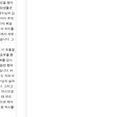
계성을 맺어
신앙생활은
예수님의 십
때마다 주의
가의 복음
심의 의미를
곳에서 새로
습니다. 그
 이 유월절
씀공부를 통
혜를 감사
 음란 행위
습니다. 바
이도 저와 비
수님의 살과
다. 그리고
고 마시므로
 때 우리
적으로 깨어
구원 역사를