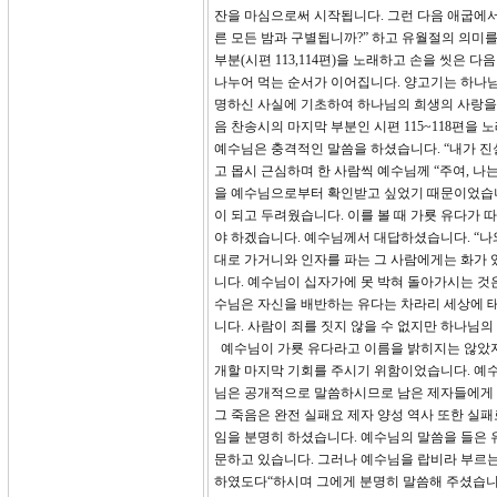
잔을 마심으로써 시작됩니다. 그런 다음 애굽에서
른 모든 밤과 구별됩니까?” 하고 유월절의 의미를 
부분(시편 113,114편)을 노래하고 손을 씻은 
나누어 먹는 순서가 이어집니다. 양고기는 하나님
명하신 사실에 기초하여 하나님의 희생의 사랑을 기
음 찬송시의 마지막 부분인 시편 115~118편을 
예수님은 충격적인 말씀을 하셨습니다. “내가 진실
고 몹시 근심하며 한 사람씩 예수님께 “주여, 나는 아
을 예수님으로부터 확인받고 싶었기 때문이었습니
이 되고 두려웠습니다. 이를 볼 때 가룟 유다가
야 하겠습니다. 예수님께서 대답하셨습니다. “나와
대로 가거니와 인자를 파는 그 사람에게는 화가 
니다. 예수님이 십자가에 못 박혀 돌아가시는 것
수님은 자신을 배반하는 유다는 차라리 세상에 
니다. 사람이 죄를 짓지 않을 수 없지만 하나님
예수님이 가룟 유다라고 이름을 밝히지는 않았지
개할 마지막 기회를 주시기 위함이었습니다. 예수
님은 공개적으로 말씀하시므로 남은 제자들에게 
그 죽음은 완전 실패요 제자 양성 역사 또한 실패
임을 분명히 하셨습니다. 예수님의 말씀을 들은 
문하고 있습니다. 그러나 예수님을 랍비라 부르는 
하였도다“하시며 그에게 분명히 말씀해 주셨습니