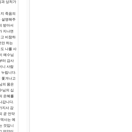
픔과 상처가
든지 죽음의
를 설명해주
되 받아서
가 지나면
시고 비참하
로만 하는
도 나를 사
이 예수님
부터 감사
이니 사람
 누립니다.
서 쫓겨나고
님의 몸은
수님의 십
의 은혜를
나갑니다.
가지사 감
피 곧 언약
 역사는 예
는 것입니
그 언약이