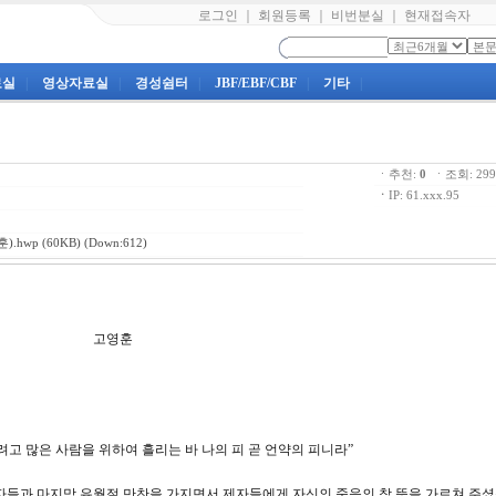
로그인
｜
회원등록
｜
비번분실
｜
현재접속자
료실
|
영상자료실
|
경성쉼터
|
JBF/EBF/CBF
|
기타
|
ㆍ추천:
0
ㆍ조회: 2
ㆍ
IP: 61.xxx.95
).hwp
(60KB) (Down:612)
31강 고영훈
 하려고 많은 사람을 위하여 흘리는 바 나의 피 곧 언약의 피니라”
들과 마지막 유월절 만찬을 가지면서 제자들에게 자신의 죽음의 참 뜻을 가르쳐 주셨