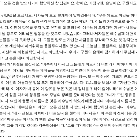
모든 것을 받으시기에 합당하신 참 남편이요, 왕이요, 가장 귀한 손님이요, 구원자요,
 8,9절을 보십시오. 제자들이 보고 분개하여 말하였습니다. “무슨 의도로 이것을 허
있었겠도다 하거늘” 이들의 생각은 합리적이고 실용적입니다. 이들의 가치관으로 볼 때 
니다. 여인이 향유를 붓지 않고 온전히 잘 포장하여 예수님께 드렸다면 가난한 사람들
 날 정도로 어리석은 행동을 한 것으로 보았습니다. 그러나 제자들은 예수님께 대한 
 눈물을 보지 못하였습니다. 그들은 말로는 가난한 사람들을 생각하고 있는 것 같지만 
돈으로 계산하며 아까워하는 물질주의자들이었습니다. 오늘날도 물질주의, 실용주의적
로 계산하며 비현실적인 자라고 비난합니다. 우리가 구원의 은혜에 감사하여서 주님께 
기고 분을 내며 비난합니다.
니까? 10절을 보십시오. “예수께서 아시고 그들에게 이르시되 너희가 어찌하여 이 
수님은 이 여인을 비난하는 제자들을 책망하시고 여인이 예수님께 좋은 일을 하였다고
iful thing)’ 곧 하나님의 거룩한 구원역사에 동참하는 행동, 또는 예수님이 기쁘게 받으
 여인의 아름다운 일을 크게 축복하여 주셨습니다. 11,12절을 보십시오. “가난한 자
리라. 이 여자가 내 몸에 이 향유를 부은 것은 내 장례를 위하여 함이니라” 예수님은 
인이 힘을 다하여 향유를 부어 주님의 장례를 준비하였다는 것은 그녀가 드린 향유를
입니다. 여인의 행동이 아름다운 것은 예수님께 하였기 때문입니다. 예수님이 아름다운
답습니다. 예수님은 이 여인의 모든 진심을 다 받으시기에 합당하신 분입니다. 예수
겠습니다. “내가 진실로 너희에게 이르노니 온 천하에 어디서든지 이 복음이 전파되는 
라” 예수님은 이 여인의 행한 일을 복음역사에 길이 남을 기념비적인 사건으로 인정
하여 그를 기억할 것이라 약속하셨습니다. ‘그를 기억하리라’는 것은 예수님께 대한 여
다.