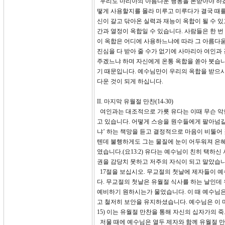
우리도 마리아의 아름다운 행동을 본받아야 하겠습
떻게 사용할지를 몰라 미루고 미루다가 결국 때를
신이 갈고 닦아온 실력과 재능이 옥합이 될 수 있
간과 열정이 옥합일 수 있습니다. 사람들은 한 
이 옥합은 어디에 사용하느냐에 따라 그 아름다움
진심을 다 받아 줄 수가 없기에 사마리아 여인과 
주겠느냐 하며 자신에게 온통 옥합을 쏟아 붓습니
기 때문입니다. 예수님만이 우리의 옥합을 받으
다운 것이 되게 하십니다.
II. 마지막 유월절 만찬(14-30)
여인과는 대조적으로 가룟 유다는 이때 무슨 악한
고 있습니다. 어떻게 스승을 원수들에게 팔아넘길
냐’ 하는 책망을 듣고 결정적으로 마음이 비뚤어
텐데 불행하게도 그는 물질에 눈이 어두워져 은혜
였습니다.(요13:2) 유다는 예수님이 친히 택하
권을 감당치 못하고 저주의 자식이 되고 말았습니
17절을 보십시오. 무교절의 첫날에 제자들이 
다. 무교절의 첫날은 유월절 식사를 하는 날인데
예비하기 원하시는가 물었습니다. 이 때 예수님은
고 철저히 보안을 유지하셨습니다. 예수님은 이 
15) 이는 유월절 만찬을 통해 자신의 십자가의
저물 때에 예수님은 열두 제자와 함께 유월절 만