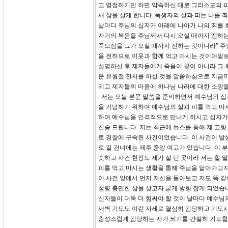
고 영접하기만 하면 약속하신 대로 그리스도의 피
새 삶을 살게 합니다. 독생자의 살과 피는 나를
날마다 주님의 십자가 아래에 나아가 나의 죄를 
자가의 복음을 주님께서 다시 오실 때까지 전하는 
죽으심을 그가 오실 때까지 전하는 것이니라” 주
을 전하므로 이웃과 함께 먹고 마시는 것이야말로
설명하신 후 제자들에게 죽음이 끝이 아니라 그 
운 유월절 잔치를 하실 것을 말씀하심으로 지금까
리고 제자들의 마음에 하나님 나라에 대한 소망을 
저는 오늘 본문 말씀을 준비하면서 예수님의 십
을 기념하기 위하여 예수님의 살과 피를 먹고 마
하여 예수님을 인격적으로 만나게 하시고 십자가
찬송 드립니다. 저는 최근에 뉴스를 통해 제 고향
로 경찰에 구속된 사건이었습니다. 이 사건이 발생
로 길 건너에는 제주 중앙 여고가 있습니다. 이 
슷하고 사건 현장도 제가 살 던 곳이라 저는 할
피를 먹고 마시는 생활을 통해 주님을 닮아가고자
이 사건 앞에서 먼저 자신을 돌아보고 저도 똑 
성령 충만한 삶을 살고자 굳게 방향 잡게 되었습니
신자들이 더욱 더 힘써야 할 것이 날마다 예수님의
새벽 기도도 이런 자세로 열심히 감당하고 기도시
충성스럽게 감당하는 자가 되기를 간절히 기도합