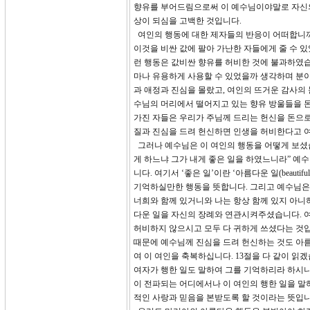
향유를 부어드림으로써 이 예수님이야말로 자신의 
상이 되심을 고백한 것입니다.
여인의 행동에 대한 제자들의 반응이 어떠합니까?
이것을 비싼 값에 팔아 가난한 자들에게 줄 수 
런 행동은 값비싼 향유를 허비한 것에 불과하였습
마나 유용하게 사용할 수 있었을까 생각하며 분이
과 애정과 진심을 몰랐고, 여인의 뜨거운 감사의
수님의 머리에서 떨어지고 있는 향유 방울들을 
가진 자들은 우리가 주님께 드리는 헌신을 돈으
질과 진심을 드려 헌신하면 인생을 허비한다고 여
그러나 예수님은 이 여인의 행동을 어떻게 보셨습
게 하느냐 그가 내게 좋은 일을 하였느니라” 예
니다. 여기서 ‘좋은 일’이란 ‘아름다운 일(beaut
기억하실만한 행동을 뜻합니다. 그리고 예수님은 이
너희와 함께 있거니와 나는 항상 함께 있지 아니하
다운 일을 자신의 장례와 연관시켜주셨습니다. 여
허비하지 않으시고 모두 다 귀하게 쓰셨다는 것
때문에 예수님께 진심을 드려 헌신하는 것도 아름
여 이 여인을 축복하십니다. 13절을 다 같이 읽
여자가 행한 일도 말하여 그를 기억하리라 하시니
이 전파되는 어디에서나 이 여인의 행한 일을 말
적인 사랑과 믿음을 본받도록 할 것이라는 뜻입니