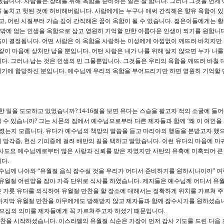
니다. 사람들은 장래를 위해 옥합을 준비하는 일은 잘 합니다. 그러나 그것을 언제 
 놓치고 헛된 것에 허비해버립니다. 사람에게는 누구나 애써 간직해온 향유 옥합이 있
고, 어린 시절부터 가슴 깊이 간직해온 꿈이 옥합이 될 수 있습니다. 젊은이들에게는 황
번 밖에 없는 인생을 옥합으로 삼고 영원히 기억할 만한 아름다운 인생이 되기를 원합니다
이 결정됩니다. 어떤 사람은 이 옥합을 사랑하는 이성에게 아낌없이 깨뜨려 바치지만
같이 마음에 상처만 남을 뿐입니다. 어떤 사람은 내가 나를 위해 살지 않으면 누가 나를
다. 그러나 남는 것은 인생의 빈 그물뿐입니다. 그것들은 우리의 옥합을 깨뜨려 바칠 
시기에 합당하신 분입니다. 예수님께 우리의 옥합을 부어드리기만 하면 영원히 기억할 
 일을 도모하고 있었습니까? 14-16절을 보면 유다는 스승을 팔고자 적의 소굴에 들
 수 있습니까? 그는 시몬의 집에서 예수님으로부터 다른 제자들과 함께 ‘왜 이 여인을
 졌는지 모릅니다. 유다가 예수님의 책망의 말씀을 듣고 마리아의 행동을 본받고자 했
 망각증, 헌신 기피증에 걸려 배반의 길을 택하고 말았습니다. 이런 유다의 마음에 마
신 사도요 예수님께로부터 많은 사랑과 신뢰를 받은 자였지만 사탄의 유혹에 미혹되어 큰
다.
예수님께 나아와 “유월절 음식 잡수실 것을 우리가 어디서 준비하기를 원하시나이까” 
 유월절 어린양을 잡아 가족 단위로 식사를 하였습니다. 제자들은 예수님께 어디서 유
 가룟 유다를 의식하여 유월절 만찬을 할 장소에 대해서는 정확하게 위치를 가르쳐 
마지막 유월절 만찬을 아무에게도 방해받지 않고 제자들과 함께 잡수시기를 원하셨습니다
 죽으심의 의미를 제자들에게 꼭 가르쳐주고자 하셨기 때문입니다.
찬을 시작하셨습니다. 이스라엘의 유월절 식순은 가장이 먼저 감사 기도를 드린 다음 