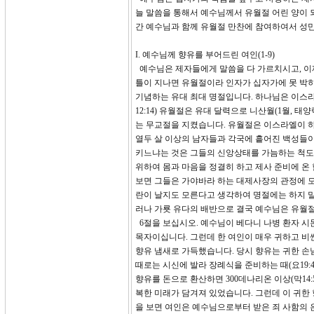
늘 말씀을 통해서 예수님께서 유월절 어린 양이 
간 예수님과 함께 유월절 만찬에 참여하여서 성만
I. 예수님께 향유를 부어드린 여인(1-9)
예수님은 제자들에게 말씀을 다 가르치시고, 이제
틀이 지나면 유월절이라 인자가 십자가에 못 박히
기념하는 유대 최대 명절입니다. 하나님은 이스라
12:14) 유월절은 유대 달력으로 니산월(1월, 
는 무교절을 지켰습니다. 유월절은 이스라엘이 
열두 살 이상의 남자들과 각국에 흩어진 백성들이
키느냐는 것은 그들의 신앙상태를 가늠하는 척도
위하여 몸과 마음을 정결히 하고 제사 준비에 온
보면 그들은 가야바라 하는 대제사장의 관정에 모
란이 날지도 모른다고 생각하여 명절에는 하지 
러나 가룟 유다의 배반으로 결국 예수님은 유월절
6절을 보십시오. 예수님이 베다니 나병 환자 시
목자이십니다. 그런데 한 여인이 매우 귀하고 비
향유 냄새로 가득했습니다. 당시 향유는 귀한 손님이 왔을
때로는 시신에 발라 장례식을 준비하는 때(요19:
향유를 돈으로 환산하면 300데나리온 이상(막14:
복한 미래가 담겨져 있었습니다. 그런데 이 귀한
을 보면 여인은 예수님으로부터 받은 죄 사함의 은