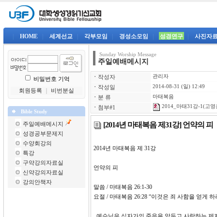
|
HOME
|
세계선교
|
각부모임
|
경성소모임
|
성경연구
|
사진자
Sunday Worship Message
주일예배메시지
ㆍ
작성자
관리자
비밀번호 기억
ㆍ
작성일
2014-08-31 (일) 12:49
회원등록
｜
비번분실
ㆍ
분 류
마태복음
2014_마태31강-1(고영훈
ㆍ
첨부#1
Bible Study
[2014년 마태복음 제31강] 언약의 피
주일예배메시지
성경공부문제지
수양회강의
2014년 마태복음 제 
특강
구약강의자료실
언약의 피
신약강의자료실
강의안책자
말씀 / 마태복음 26:1-30
요절 / 마태복음 26:28 “이것은 죄 사함을 얻게
예수님은 십자가의 죽음을 앞두고 사랑하는 제자