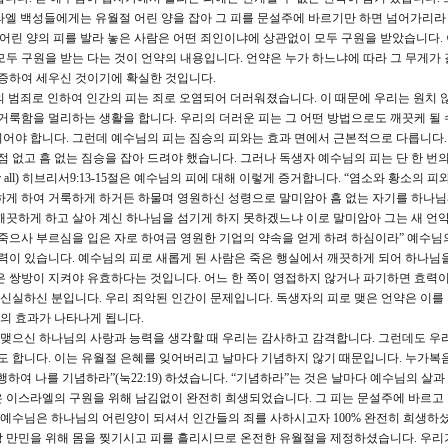
라엘 백성들에게는 유월절 어린 양을 잡아 그 피를 문설주에 바르기만 하면 넘어가리라
문설주에 어린 양의 피를 발라 놓은 사람은 어떤 죄인이냐에 상관없이 모두 구원을 받았습니다.
모두 구원을 받는 다는 것이 언약의 내용입니다. 언약은 누가 하느냐에 따라 그 무게가
보증하여 세우신 것이기에 확실한 것입니다.
담의 범죄로 인하여 인간의 피는 죄로 오염되어 더러워졌습니다. 이 때문에 우리는 원치 
 거룩함을 멀리하는 생활을 합니다. 우리의 더러운 피는 그 어떤 방법으로도 깨끗케 될 
환되어야 합니다. 그런데 예수님의 피는 짐승의 피와는 효과 면에서 근본적으로 다릅니다.
점 없고 흠 없는 짐승을 잡아 드려야 했습니다. 그러나 독생자 예수님의 피는 단 한 번
or all) 히브리서9:13-15절은 예수님의 피에 대해 이렇게 증거합니다. “염소와 황소의 피
하게 하여 거룩하게 하거든 하물며 영원하신 성령으로 말미암아 흠 없는 자기를 하나님
깨끗하게 하고 살아 계신 하나님을 섬기게 하지 못하겠느냐 이로 말미암아 그는 새 언
 죽으사 부르심을 입은 자로 하여금 영원한 기업의 약속을 얻게 하려 하심이라” 예수님
능력이 있습니다. 예수님의 피로 새롭게 된 사람은 죽은 행실에서 깨끗하게 되어 하나님
은 쌍방이 지켜야 유효하다는 것입니다. 어느 한 쪽이 영접하지 않거나 파기하면 효력
 신실하신 분입니다. 우리 죄악된 인간이 문제입니다. 독생자의 피로 맺은 언약은 이를
의 효과가 나타나게 됩니다.
 맺으신 하나님의 사랑과 능력을 생각할 때 우리는 감사하고 감격합니다. 그런데도 우
 합니다. 이는 유월절 은혜를 잊어버리고 날마다 기념하지 않기 때문입니다. 누가복
하여 나를 기념하라”(눅22:19) 하셨습니다. “기념하라”는 것은 날마다 예수님의 살과
 이스라엘의 구원을 위해 남김없이 완전히 희생되었습니다. 그 피는 문설주에 바르고
럼 예수님은 하나님의 어린양이 되셔서 인간들의 죄를 사하시고자 100% 완전히 희생하
 만민을 위해 몸을 찢기시고 피를 흘리시므로 온전한 유월절을 제정하셨습니다. 우리