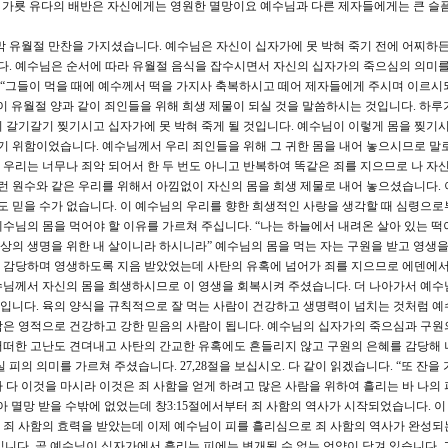
30) 가룟 유다의 배반은 자신에게는 영원한 멸망이요 예수님과 다른 제자들에게는 큰 슬
 유월절 만찬을 가지셨습니다. 예수님은 자신이 십자가에 못 박혀 죽기 전에 어찌하
. 예수님은 순서에 따라 유월절 음식을 잡수시면서 자신의 십자가의 죽으심의 의미
다. “그들이 먹을 때에 예수께서 떡을 가지사 축복하시고 떼어 제자들에게 주시며 이르시
이 유월절 양과 같이 죄인들을 위해 희생 제물이 되실 것을 말씀하시는 것입니다. 하루
 갈기갈기 찢기시고 십자가에 못 박혀 죽게 될 것입니다. 예수님이 이렇게 몸을 찢기
시기 위함이었습니다. 예수님께서 우리 죄인들을 위해 그 귀한 몸을 내어 놓으시므로 말
우리는 너무나 죄악 되어서 한 두 번도 아니고 반복하여 똑같은 죄를 지으므로 나 자신
이런 원수와 같은 우리를 위해서 아낌없이 자신의 몸을 희생 제물로 내어 놓으셨습니다. 
랑도 믿을 수가 없습니다. 이 예수님의 우리를 향한 희생적인 사랑을 생각할 때 심령으로
 예수님의 몸을 먹어야 할 이유를 가르쳐 주십니다. “나는 하늘에서 내려온 살아 있는 떡
세상의 생명을 위한 내 살이니라 하시니라” 예수님의 몸을 먹는 자는 구원을 받고 영생을
 감당하며 영생하도록 지음 받았었는데 사탄의 유혹에 넘어가 죄를 지으므로 에덴에
수님께서 자신의 몸을 희생하시므로 이 영생을 회복시켜 주셨습니다. 더 나아가서 예수
입니다. 육의 양식을 규칙적으로 잘 먹는 사람이 건강하고 생명력이 넘치는 것처럼 예
람은 영적으로 건강하고 강한 믿음의 사람이 됩니다. 예수님의 십자가의 죽으심과 구원
어떠한 고난도 견뎌내고 사탄의 간교한 유혹에도 흔들리지 않고 구원의 은혜를 감당해 
의 의미를 가르쳐 주셨습니다. 27,28절을 보십시오. 다 같이 읽겠습니다. “또 잔을 
다 이것을 마시라 이것은 죄 사함을 얻게 하려고 많은 사람을 위하여 흘리는 바 나의 
 멸망 받을 수밖에 없었는데 창3:15절에서부터 죄 사함의 역사가 시작되었습니다. 이
 죄 사함의 효력을 받았는데 이제 예수님이 피를 흘리심으로 죄 사함의 역사가 완성되
리킵니다. 곧 예수님이 십자가에서 흘리는 피에는 변개될 수 없는 언약이 담겨 있습니다. 