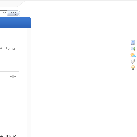
994
습니다. 오