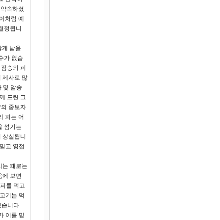
 약속하셨
 이처럼 예
 결정됩니
않게 남을
수가 없습
 짐승의 피
의 제사로 많
와 및 암송
께 드린 그
약의 중보자
의 피는 어
을 섬기는
이 상실됩니
 믿고 영접
리는 때로는
음에 보면
 피를 먹고
 고기는 먹
셨습니다.
가 이를 믿