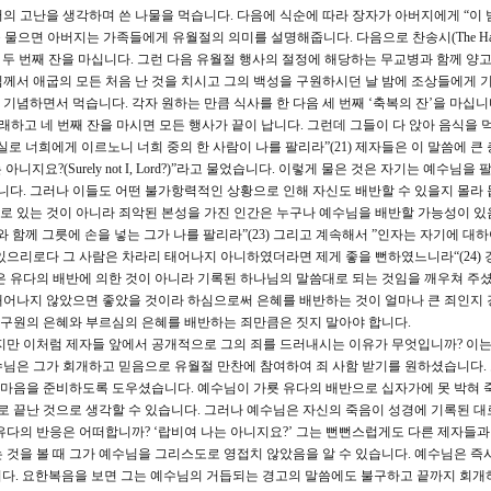
의 고난을 생각하며 쓴 나물을 먹습니다. 다음에 식순에 따라 장자가 아버지에게 “이 
물으면 아버지는 가족들에게 유월절의 의미를 설명해줍니다. 다음으로 찬송시(The Hall
다음 두 번째 잔을 마십니다. 그런 다음 유월절 행사의 절정에 해당하는 무교병과 함께 양
께서 애굽의 모든 처음 난 것을 치시고 그의 백성을 구원하시던 날 밤에 조상들에게
념하면서 먹습니다. 각자 원하는 만큼 식사를 한 다음 세 번째 ‘축복의 잔’을 마십니다
노래하고 네 번째 잔을 마시면 모든 행사가 끝이 납니다. 그런데 그들이 다 앉아 음식을 
로 너희에게 이르노니 너희 중의 한 사람이 나를 팔리라”(21) 제자들은 이 말씀에 큰
니지요?(Surely not I, Lord?)”라고 물었습니다. 이렇게 물은 것은 자기는 예수님을 
다. 그러나 이들도 어떤 불가항력적인 상황으로 인해 자신도 배반할 수 있을지 몰라 
 따로 있는 것이 아니라 죄악된 본성을 가진 인간은 누구나 예수님을 배반할 가능성이 있
 함께 그릇에 손을 넣는 그가 나를 팔리라”(23) 그리고 계속해서 ”인자는 자기에 대
있으리로다 그 사람은 차라리 태어나지 아니하였더라면 제게 좋을 뻔하였느니라“(24)
은 유다의 배반에 의한 것이 아니라 기록된 하나님의 말씀대로 되는 것임을 깨우쳐 주셨
태어나지 않았으면 좋았을 것이라 하심으로써 은혜를 배반하는 것이 얼마나 큰 죄인지
의 구원의 은혜와 부르심의 은혜를 배반하는 죄만큼은 짓지 말아야 합니다.
만 이처럼 제자들 앞에서 공개적으로 그의 죄를 드러내시는 이유가 무엇입니까? 이는
님은 그가 회개하고 믿음으로 유월절 만찬에 참여하여 죄 사함 받기를 원하셨습니다.
마음을 준비하도록 도우셨습니다. 예수님이 가룟 유다의 배반으로 십자가에 못 박혀
로 끝난 것으로 생각할 수 있습니다. 그러나 예수님은 자신의 죽음이 성경에 기록된 대
유다의 반응은 어떠합니까? ‘랍비여 나는 아니지요?’ 그는 뻔뻔스럽게도 다른 제자들과
것을 볼 때 그가 예수님을 그리스도로 영접치 않았음을 알 수 있습니다. 예수님은 즉시
다. 요한복음을 보면 그는 예수님의 거듭되는 경고의 말씀에도 불구하고 끝까지 회개