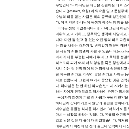
무엇입니까? 하나님은 애굽을 심판하실 때 이스
습니다.(passover, 유월) 이 약속을 믿고 
수님의 피를 믿는 사람은 죄의 종류에 상관없이 
다. 이 언약은 하나님이 독생자 예수님의 피를 
피에는 생명이 있습니다.(레17:14) 그런데 아
미워하고, 시기하고, 정욕적인 생각에 시달리고,
니다. 다만 점 없고 흠 없는 어린 양의 피로 교
는 죄를 사하는 효과가 일 년이었기 때문에 매년 
은 사람의 죄를 영원히 사할 수 있습니다.(once f
아지의 재를 부정한 자에게 뿌려 그 육체를 정결
리스도의 피가 어찌 너희 양심을 죽은 행실에서 
시니 이는 첫 언약 때에 범한 죄에서 속량하려고
떤 지독한 죄라도, 아무리 많은 죄라도 사하는 
자로 변합니다. 그런데 여기서 중요한 것은 언약
다. 하나님은 한 번 하신 약속은 반드시 지키시는
하는 자에게 인격적으로 역사하여 완전한 죄사함
독생자의 희생의 피로 죄 사함과 구원의 언약을
하나님께 감사하기보다 원망과 불평을 쏟아내기도
예수님은 유월절 식사를 하시면서 “너희가 이를 행
마시는 생활을 하라는 것입니다. 유월절 어린양은
었고 남은 것은 다 불에 태워 없앴습니다. 이처
예수님께서 이천여 년 전에 골고다 언덕에서 세상