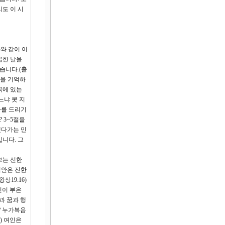
도 이 시
와 같이 이
굽한 날을
습니다.(출
난을 기억하
국에 있는
느냐 못 지
사를 드리기
 3~5절을
했다가는 민
니다. 그
보는 선한
집안은 진한
상19:16)
인이 부은
과 꿈과 행
? 누가복음
) 여인은