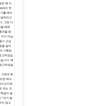
밤은 왜 다
el)의 첫
고기를 떼어
 기념하라고
. 그런 다
먹을 때에
 충격을 받
팔 자가 아님
몹시 근심
음을 알아
하여 기록된
 경고하셨습
습니다. 예
 경고하셨습
 그에게 회
 또한 예수
 죽으신다면
로 되는 것
 똑같이 질
 ”네가 말
하지 않고