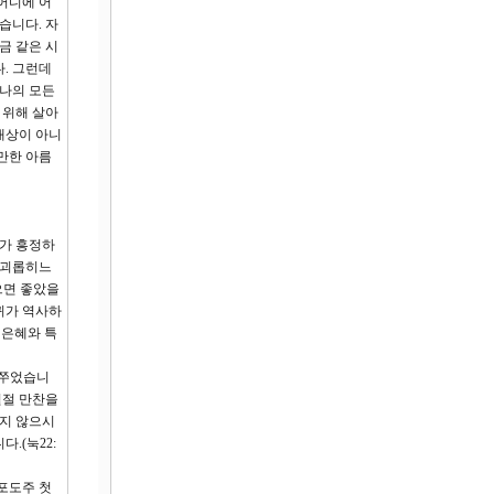
어디에 어
습니다. 자
금 같은 시
. 그런데
 나의 모든
 위해 살아
대상이 아니
만한 아름
어가 흥정하
 괴롭히느
으면 좋았을
귀가 역사하
 은혜와 특
여쭈었습니
월절 만찬을
주지 않으시
.(눅22:
포도주 첫