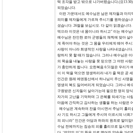
떡 조각을 받고 밖으로 나가버렸습니다.(요13:
되었습니다.
이런 가운데서도 예수님은 남은 제자들과 마지막
의미를 제자들에게 가르쳐 주시기를 원하셨습니다
셨습니다. 26절을 보십시오. 다 같이 읽겠습니
먹으라 이것은 내 몸이니라 하시고” 이는 예수님
예수님은 잔인한 로마 군병들의 채찍에 맞아 살이
게 죽어야 하는 것은 그 몸을 우리에게 떼어 주
사랑이 아니라 희생적인 사랑을 나타내셨습니다. 
랑하지 못 할 때가 많습니다. 그러나 예수님은 
의 목숨을 내놓는 사랑을 못 믿으면 그 어떤 사
가 충만하게 됩니다. 요한복음 6:51절은 우리가
이 이 떡을 먹으면 영생하리라 내가 줄 떡은 곧 
인간은 원래 에덴동산에서 하나님이 주신 사명을
영생의 복도 잃어버리게 되었습니다. 그러나 예
구원받은 신자들이 살아가는데 필요한 영의 양식
자가의 고난을 기억하며 그 은혜를 되새기는 사
마음에 간직하고 감사하는 생활을 하는 사람은 
예수님은 계속하여 잔을 마시면서 주님이 흘리실 피
사 기도 하시고 그들에게 주시며 이르시되 너희가 
의 피니라” 인간은 아담과 하와의 원죄로 말미암아
수님 전에까지는 짐승의 피를 흘리므로 일시적인
다. ‘언약의 피’의 뜻은 피로 맺어진 약속을 가