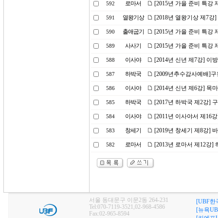
로마서
[2015년 가을 준비 특강 
592
열왕기상
[2018년 열왕기상 제7강
591
출애굽기
[2015년 가을 준비 특강
590
사사기
[2015년 가을 준비 특강 
589
이사야
[2014년 신년 제7강]
588
하박국
[2009년추수감사예배]
587
이사야
[2014년 신년 제6강] 
586
하박국
[2017년 하박국 제2강
585
이사야
[2011년 이사야서 제1
584
창세기
[2019년 창세기 제8강] 
583
로마서
[2013년 로마서 제12강
582
서울 동대문구 이문2동 264-231
[UBF한
Tel:070-7119-3521,02-968-4586
[뉴욕UB
Fax:02-965-8594