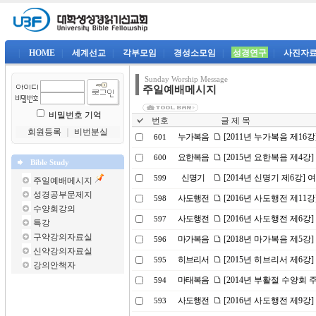
|
HOME
|
세계선교
|
각부모임
|
경성소모임
|
성경연구
|
사진자
Sunday Worship Message
주일예배메시지
비밀번호 기억
번호
글 제 목
회원등록
｜
비번분실
누가복음
[2011년 누가복음 제16
601
요한복음
[2015년 요한복음 제4강
600
Bible Study
신명기
[2014년 신명기 제6강]
599
주일예배메시지
성경공부문제지
사도행전
[2016년 사도행전 제1
598
수양회강의
사도행전
[2016년 사도행전 제6강
597
특강
구약강의자료실
마가복음
[2018년 마가복음 제5강
596
신약강의자료실
히브리서
[2015년 히브리서 제6
595
강의안책자
마태복음
[2014년 부활절 수양회
594
사도행전
[2016년 사도행전 제9강
593