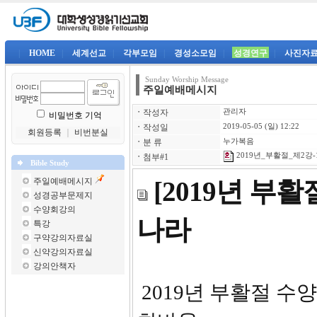
|
HOME
|
세계선교
|
각부모임
|
경성소모임
|
성경연구
|
사진자
Sunday Worship Message
주일예배메시지
ㆍ
작성자
관리자
비밀번호 기억
ㆍ
작성일
2019-05-05 (일) 12:22
회원등록
｜
비번분실
ㆍ
분 류
누가복음
2019년_부활절_제2강-1
ㆍ
첨부#1
Bible Study
주일예배메시지
[2019년 부
성경공부문제지
수양회강의
나라
특강
구약강의자료실
신약강의자료실
강의안책자
2019년