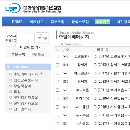
|
HOME
|
세계선교
|
각부모임
|
경성소모임
|
성경연구
|
사진자
Sunday Worship Message
주일예배메시지
비밀번호 기억
번호
글 제 목
회원등록
｜
비번분실
고린도후서
[2017년 고린도후서
542
창세기
[2013년 창세기 제6
541
Bible Study
베드로전서
[2012년 가을학기준
540
주일예배메시지
성경공부문제지
창세기
[2013년 창세기 제
539
수양회강의
누가복음
[2011년 누가복음 제
538
특강
구약강의자료실
예레미야
[2019년 신년말씀 제
537
신약강의자료실
사도행전
[2016년 사도행전 제
536
강의안책자
누가복음
[2011년 누가복음 
535
누가복음
[2017년 누가복음 
534