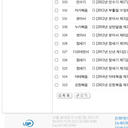
민수기
[2022년 민수기 제
533
마가복음
[2012년 부활절 수
532
로마서
[2012년 로마서 제
531
누가복음
[2018년 성탄말씀 
530
로마서
[2012년 로마서 제6
529
창세기
[2013년 창세기 제
528
디모데전서
[2017년 신년 제1
527
창세기
[2013년 창세기 제7
526
창세기
[2013년 창세기 제3
525
마태복음
[2014년 마태복음 제
524
요한복음
[2021년 요한복음 
523
서울 동대문구 이문2동 264-231
[UBF한
Tel:070-7119-3521,02-968-4586
[뉴욕UB
Fax:02-965-8594