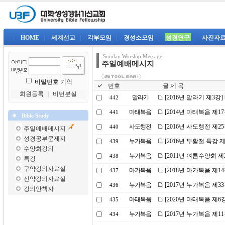
|
HOME
|
세계선교
|
각부모임
|
경성소모임
|
성경연구
|
사진자
Sunday Worship Message
주일예배메시지
비밀번호 기억
번호
글 제 목
회원등록
｜
비번분실
말라기
[2016년 말라기 제3강
442
마태복음
[2014년 마태복음 제1
441
Bible Study
사도행전
[2016년 사도행전 제2
440
주일예배메시지
성경공부문제지
누가복음
[2016년 부활절 특강
439
수양회강의
누가복음
[2011년 여름수양회 
438
특강
구약강의자료실
마가복음
[2018년 마가복음 제1
437
신약강의자료실
누가복음
[2017년 누가복음 제33
436
강의안책자
마태복음
[2020년 마태복음 제
435
누가복음
[2017년 누가복음 제1
434