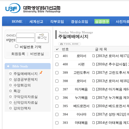
|
HOME
|
세계선교
|
각부모임
|
경성소모임
|
성경연구
|
사진자
Sunday Worship Message
주일예배메시지
비밀번호 기억
번호
글 제 목
회원등록
｜
비번분실
로마서
[2013년 로마서 제17
401
시편
[2016년 추수감사절
400
Bible Study
고린도후서
[2017년 고린도후서 
399
주일예배메시지
성경공부문제지
로마서
[2013년 로마서 제1
398
수양회강의
마가복음
[2018년 마가복음 제
397
특강
구약강의자료실
누가복음
[2017년 누가복음 제
396
신약강의자료실
베드로전서
[2016년 베드로전서
395
강의안책자
이사야
[2017년 성탄 제2강
394
마태복음
[2014년 마태복음 제
393