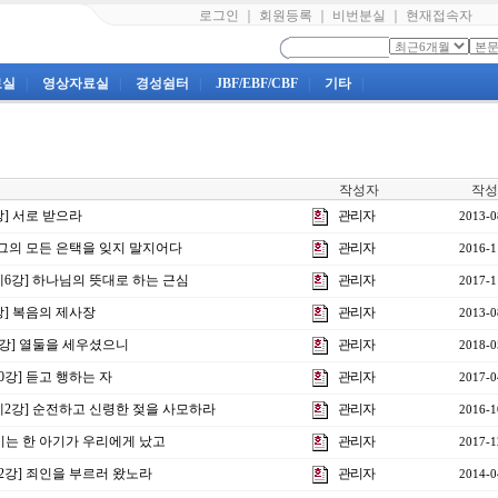
로그인
｜
회원등록
｜
비번분실
｜
현재접속자
료실
|
영상자료실
|
경성쉼터
|
JBF/EBF/CBF
|
기타
|
작성자
작성
강] 서로 받으라
관리자
2013-0
] 그의 모든 은택을 잊지 말지어다
관리자
2016-1
제6강] 하나님의 뜻대로 하는 근심
관리자
2017-1
8강] 복음의 제사장
관리자
2013-0
6강] 열둘을 세우셨으니
관리자
2018-0
10강] 듣고 행하는 자
관리자
2017-0
 제2강] 순전하고 신령한 젖을 사모하라
관리자
2016-1
] 이는 한 아기가 우리에게 났고
관리자
2017-1
12강] 죄인을 부르러 왔노라
관리자
2014-0