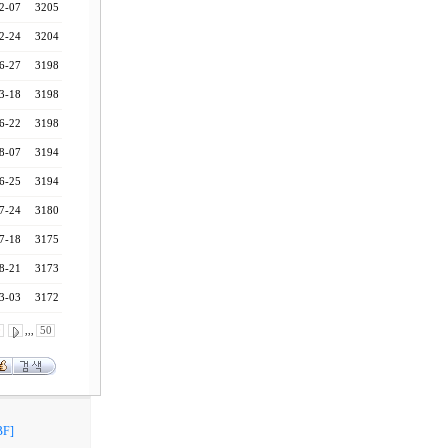
2-07
3205
2-24
3204
6-27
3198
3-18
3198
6-22
3198
8-07
3194
6-25
3194
7-24
3180
7-18
3175
8-21
3173
3-03
3172
0
,,,
50
F]