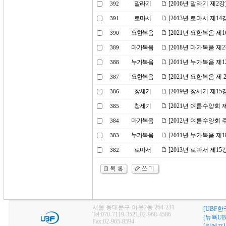
말라기
[2016년 말라기 제2
392
로마서
[2013년 로마서 제1
391
요한복음
[2021년 요한복음 
390
마가복음
[2018년 마가복음 제
389
누가복음
[2011년 누가복음 제
388
요한복음
[2021년 요한복음 제
387
창세기
[2019년 창세기 제
386
창세기
[2021년 여름수양회
385
마가복음
[2012년 여름수양회
384
누가복음
[2011년 누가복음 제
383
로마서
[2013년 로마서 제1
382
서울 동대문구 이문2동 264-231
[UBF한
Tel:070-7119-3521,02-968-4586
[뉴욕UB
Fax:02-965-8594