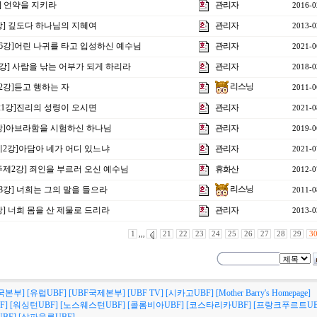
강] 언약을 지키라
관리자
2016-0
4강] 깊도다 하나님의 지혜여
관리자
2013-0
제16강]어린 나귀를 타고 입성하신 예수님
관리자
2021-0
2강] 사람을 낚는 어부가 되게 하리라
관리자
2018-0
리스닝
12강]듣고 행하는 자
2011-0
 21강]진리의 성령이 오시면
관리자
2021-0
15강]아브라함을 시험하신 하나님
관리자
2019-0
 제2강]아담아 네가 어디 있느냐
관리자
2021-0
 주제2강] 죄인을 부르러 오신 예수님
휴화산
2012-0
리스닝
18강] 너희는 그의 말을 들으라
2011-0
5강] 너희 몸을 산 제물로 드리라
관리자
2013-0
1
,,,
21
22
23
24
25
26
27
28
29
3
국본부]
[유럽UBF]
[UBF국제본부]
[UBF TV]
[시카고UBF]
[Mother Barry's Homepage]
F]
[워싱턴UBF]
[노스웨스턴UBF]
[콜롬비아UBF]
[코스타리카UBF]
[프랑크푸르트UB