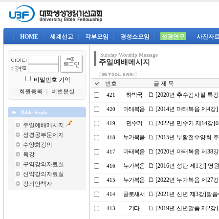
|
HOME
|
세계선교
|
각부모임
|
경성소모임
|
성경연구
|
사진자
Sunday Worship Message
주일예배메시지
비밀번호 기억
번호
글 제 목
회원등록
｜
비번분실
하박국
[2020년 추수감사절 
421
마태복음
[2014년 마태복음 제4강
420
Bible Study
민수기
[2022년 민수기 제14
419
주일예배메시지
성경공부문제지
누가복음
[2015년 부활절수양회 
418
수양회강의
마태복음
[2020년 마태복음 제38
417
특강
구약강의자료실
누가복음
[2016년 성탄 제1강] 영
416
신약강의자료실
누가복음
[2022년 누가복음 제2
415
강의안책자
골로새서
[2021년 신년 제3강]
414
기타
[2019년 신년말씀 제2강
413