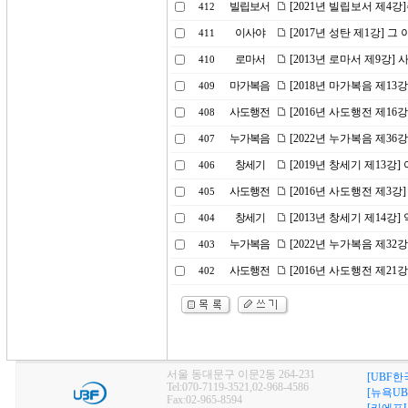
빌립보서
[2021년 빌립보서 제4
412
이사야
[2017년 성탄 제1강]
411
로마서
[2013년 로마서 제9강
410
마가복음
[2018년 마가복음 제13
409
사도행전
[2016년 사도행전 제1
408
누가복음
[2022년 누가복음 제3
407
창세기
[2019년 창세기 제13
406
사도행전
[2016년 사도행전 제3강
405
창세기
[2013년 창세기 제14강
404
누가복음
[2022년 누가복음 제32
403
사도행전
[2016년 사도행전 제2
402
서울 동대문구 이문2동 264-231
[UBF한
Tel:070-7119-3521,02-968-4586
[뉴욕UB
Fax:02-965-8594