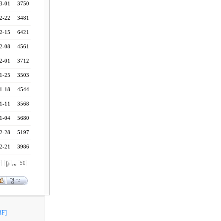
3-01
3750
2-22
3481
2-15
6421
2-08
4561
2-01
3712
1-25
3503
1-18
4544
1-11
3568
1-04
5680
2-28
5197
2-21
3986
0
,,,
50
F]