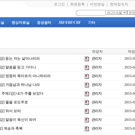
로그인
｜
회원등록
｜
비번분실
｜
현재접속자
료실
|
영상자료실
|
경성쉼터
|
JBF/EBF/CBF
|
기타
|
작성자
작성
7강] 듣는 자는 살아나리라
관리자
2015-0
6강] 말씀을 믿고 가더니
관리자
2015-0
제5강] 영원히 목마르지 아니하리라
관리자
2015-0
4강] 거듭남과 하나님 나라
관리자
2015-0
회 주제2강] 내가 주를 보았다
관리자
2015-0
3강] 물을 포도주로
관리자
2015-0
2강] 와서 보라
관리자
2015-0
1강] 말씀이 육신이 되어
관리자
2015-0
7강] 계승과 축복
관리자
2015-0