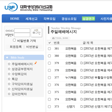
|
HOME
|
세계선교
|
각부모임
|
경성소모임
|
성경연구
|
사진자
Sunday Worship Message
주일예배메시지
비밀번호 기억
번호
글 제 목
회원등록
｜
비번분실
요한복음
[2015년 요한복음 제
381
요한복음
[2015년 요한복음 제
380
Bible Study
요한복음
[2015년 요한복음 
379
주일예배메시지
성경공부문제지
요한복음
[2015년 요한복음 제
378
수양회강의
누가복음
[2015년 부활절수양
377
특강
구약강의자료실
요한복음
[2015년 요한복음 제
376
신약강의자료실
요한복음
[2015년 요한복음 제
375
강의안책자
요한복음
[2015년 요한복음 제
374
신명기
[2015년 신명기 제1
373