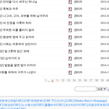
6강] 언약을 다시 세우신 하나님
관리자
2015-0
5강] 축복과 저주
관리자
2015-0
4강] 나그네, 고아, 과부를 위해 남겨두라
관리자
2015-0
3강] 네 진영을 거룩히 하라
관리자
2015-0
2강] 무죄한 피를 흘리지 말라
관리자
2015-0
1강] 평생에 옆에 두고 읽어라
관리자
2015-0
0강] 너희는 여호와의 성민이다
관리자
2015-0
3강] 질그릇에 담긴 보배
관리자
2015-0
제2강] 십자가의 도
관리자
2015-0
1강] 말씀을 열면 빛이 비치어
관리자
2014-1
] 너희를 위하여 구주가 나셨다
관리자
2014-1
1
,,,
31
32
33
34
35
36
37
38
39
4
국본부]
[유럽UBF]
[UBF국제본부]
[UBF TV]
[시카고UBF]
[Mother Barry's Homepage]
F]
[워싱턴UBF]
[노스웨스턴UBF]
[콜롬비아UBF]
[코스타리카UBF]
[프랑크푸르트UB