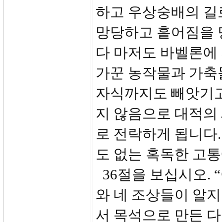
하고 우상숭배의 길로
망당하고 흩어짐을 당
다 마저도 바벨론에
가꾼 농작물과 가축
자식까지도 빼앗기고
지 않음으로 대적의
로 전락하게 됩니다
도 없는 혹독한 고통
36절을 보십시오. 
와 네 조상들이 알지
서 목석으로 만든 다