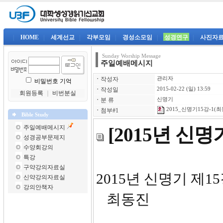
|
HOME
|
세계선교
|
각부모임
|
경성소모임
|
성경연구
|
사진자
Sunday Worship Message
주일예배메시지
ㆍ
작성자
관리자
비밀번호 기억
ㆍ
작성일
2015-02-22 (일) 13:59
회원등록
｜
비번분실
ㆍ
분 류
신명기
2015_신명기15강-1(최
ㆍ
첨부#1
Bible Study
주일예배메시지
[2015년 신
성경공부문제지
수양회강의
특강
구약강의자료실
2015
신약강의자료실
강의안책자
최동진