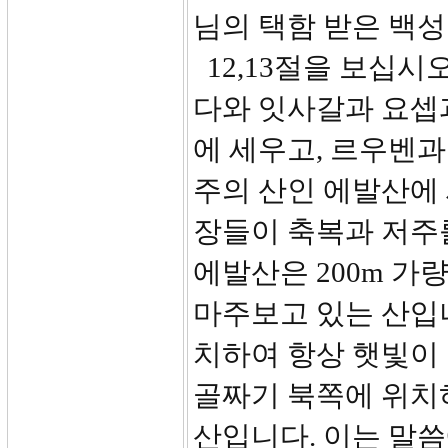
님의 택함 받은 백
12,13절을 보십시
다와 잇사갈과 요셉
에 세우고, 르우벤과
주의 산인 에발산에
장들이 축복과 저주
에발산은 200m 가
마주보고 있는 산입
치하여 항상 햇빛이
골짜기 북쪽에 위치
산입니다. 이는 말