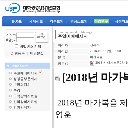
|
HOME
|
세계선교
|
각부모임
|
경성소모임
|
성경연구
|
사진자
Sunday Worship Message
주일예배메시지
ㆍ
작성자
관리자
비밀번호 기억
ㆍ
작성일
2018-05-27 (일) 13:00
회원등록
｜
비번분실
ㆍ
분 류
마가복음
2018년_마가복음9강-1(
ㆍ
첨부#1
Bible Study
주일예배메시지
[2018년 마
성경공부문제지
수양회강의
특강
구약강의자료실
2018년
신약강의자료실
강의안책자
영훈