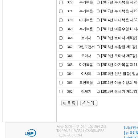
누가복음
[2017년 누가복음 제2
372
누가복음
[2017년 누가복음 제1
371
마태복음
[2014년 마태복음 제
370
누가복음
[2011년 여름수양회 
369
로마서
[2019년 로마서 제8
368
고린도전서
[2018년 부활절 제1강
367
로마서
[2019년 로마서 제7강
366
마가복음
[2018년 마가복음 제1
365
이사야
[2016년 신년 말씀] 
364
요한복음
[2011년 여름수양회 
363
창세기
[2013년 창세기 제1
362
서울 동대문구 이문2동 264-231
[UBF한
Tel:070-7119-3521,02-968-4586
[뉴욕UB
Fax:02-965-8594