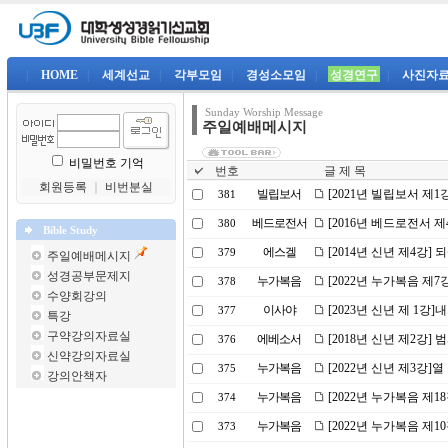
|
HOME
|
세계선교
|
각부모임
|
경성소모임
|
성경연구
|
사진자
Sunday Worship Message
주일예배메시지
비밀번호 기억
번호
글 제 목
회원등록
｜
비번분실
빌립보서
[2021년 빌립보서 제
381
베드로전서
[2016년 베드로전서 
380
Bible Study
에스겔
[2014년 신년 제4강]
379
주일예배메시지
성경공부문제지
누가복음
[2022년 누가복음 제
378
수양회강의
이사야
[2023년 신년 제 1강
377
특강
구약강의자료실
에베소서
[2018년 신년 제2강
376
신약강의자료실
누가복음
[2022년 신년 제3강]
375
강의안책자
누가복음
[2022년 누가복음 제
374
누가복음
[2022년 누가복음 제1
373