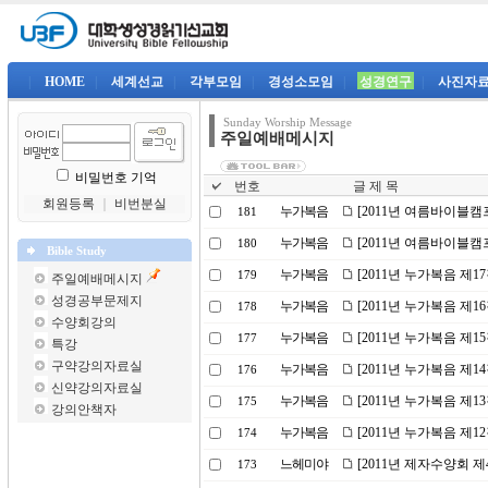
|
HOME
|
세계선교
|
각부모임
|
경성소모임
|
성경연구
|
사진자
Sunday Worship Message
주일예배메시지
비밀번호 기억
번호
글 제 목
회원등록
｜
비번분실
누가복음
[2011년 여름바이블캠
181
누가복음
[2011년 여름바이블캠
180
Bible Study
누가복음
[2011년 누가복음 제1
179
주일예배메시지
성경공부문제지
누가복음
[2011년 누가복음 제
178
수양회강의
누가복음
[2011년 누가복음 제1
177
특강
구약강의자료실
누가복음
[2011년 누가복음 제
176
신약강의자료실
누가복음
[2011년 누가복음 제
175
강의안책자
누가복음
[2011년 누가복음 제1
174
느헤미야
[2011년 제자수양회 
173