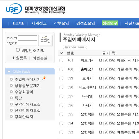
|
HOME
|
세계선교
|
각부모임
|
경성소모임
|
성경연구
|
사진자
Sunday Worship Message
주일예배메시지
비밀번호 기억
번호
글 제 목
회원등록
｜
비번분실
히브리서
[2015년 히브리서 제
401
출애굽기
[2015년 가을 준비 
400
Bible Study
로마서
[2015년 가을 준비 특
399
주일예배메시지
성경공부문제지
디모데후서
[2015년 가을 준비 
398
수양회강의
다니엘
[2015년 가을 준비 
397
특강
구약강의자료실
사사기
[2015년 가을 준비 특
396
신약강의자료실
요한복음
[2015년 요한복음 제2
395
강의안책자
요한복음
[2015년 요한복음 제
394
요한복음
[2015년 여름수양회 
393