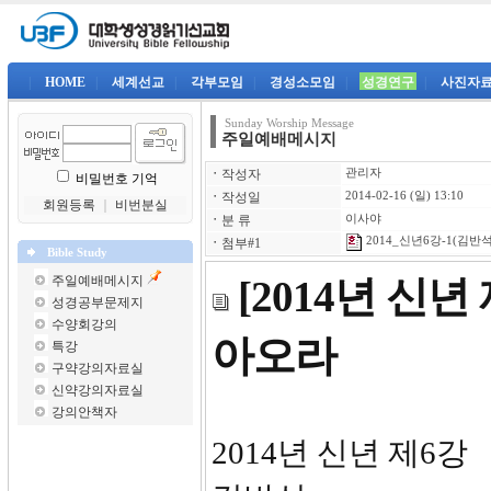
|
HOME
|
세계선교
|
각부모임
|
경성소모임
|
성경연구
|
사진자
Sunday Worship Message
주일예배메시지
ㆍ
작성자
관리자
비밀번호 기억
ㆍ
작성일
2014-02-16 (일) 13:10
회원등록
｜
비번분실
ㆍ
분 류
이사야
2014_신년6강-1(김반석)
ㆍ
첨부#1
Bible Study
주일예배메시지
[2014년 신
성경공부문제지
수양회강의
아오라
특강
구약강의자료실
신약강의자료실
강의안책자
2014