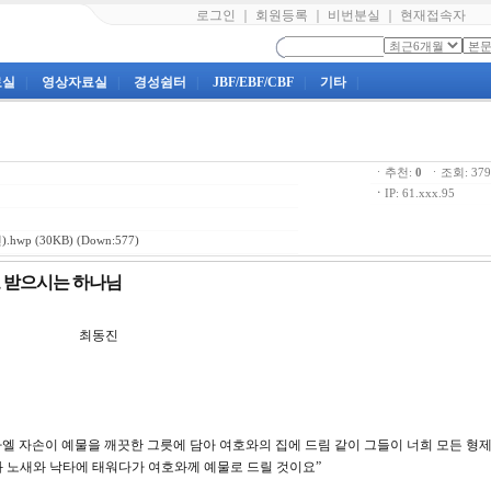
로그인
｜
회원등록
｜
비번분실
｜
현재접속자
료실
|
영상자료실
|
경성쉼터
|
JBF/EBF/CBF
|
기타
|
ㆍ추천:
0
ㆍ조회: 3
ㆍ
IP: 61.xxx.95
.hwp
(30KB) (Down:577)
물로 받으시는 하나님
7강 최동진
이스라엘 자손이 예물을 깨끗한 그릇에 담아 여호와의 집에 드림 같이 그들이 너희 모든 형
 노새와 낙타에 태워다가 여호와께 예물로 드릴 것이요”