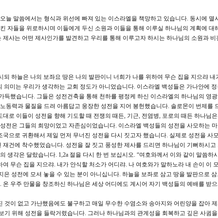
 오늘 말씀에서는 형식과 위선에 빠져 있는 이스라엘을 책망하고 있습니다. 동시에 멸
킨 자들을 위로하시며 이들에게 두신 소원과 이들을 통해 이루실 하나님의 계획에 대
 제사는 어떤 제사인가를 발견하고 우리를 통해 이루고자 하시는 하나님의 소원과 비
시되 하늘은 나의 보좌요 땅은 나의 발판이니 너희가 나를 위하여 무슨 집을 지으랴 내
의 의미는 우리가 생각하는 교회 정도가 아니었습니다. 이스라엘 백성들은 가나안에 정
 가득했습니다. 그들은 성전건축을 통해 천하를 평정케 하신 이스라엘의 하나님의 영
과 노동력과 물질을 드려 아름답고 웅장한 성전을 지어 봉헌했습니다. 솔로몬이 번제를 
대로 이들이 성전을 향해 기도할 때 전쟁의 때든, 기근, 전염병, 포로의 때든 하나님은
성전은 그들의 희망이었고 자존심이었습니다. 이스라엘 백성들의 성전을 사모하는 마
조국으로 귀환해서 제일 먼저 무너진 성전을 다시 짓고자 했습니다. 실제로 성전을 사
전 재건에 착수했었습니다. 성전을 잘 짓고 풍성한 제사를 드리면 하나님이 기뻐하시고
생각은 달랐습니다. 1,2a 절을 다시 한 번 보십시오. “여호와께서 이와 같이 말씀하
여 무슨 집을 지으랴. 내가 안식할 처소가 어디랴. 나 여호와가 말하노라 내 손이 이 
지은 성전에 모셔 놓을 수 있는 분이 아니십니다. 하늘을 보좌로 삼고 땅을 발판으로 
 온 우주 만물을 창조하신 하나님은 세상 어디에도 계시어 자기 백성들의 예배를 받
 것이 없고 가난했음에도 불구하고 매일 무수한 수염소와 송아지와 어린양을 잡아 제
 보기 위해 성전을 들락거렸습니다. 그러나 하나님과의 관계성을 회복하고 깊은 사귐을