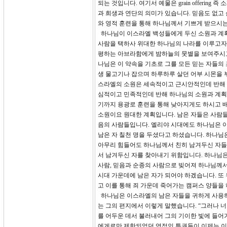
되는 것입니다. 여기서 예물은 grain offeri
과 희생과 연단의 의미가 있습니다. 믿음도 없고
와 영적 훈련을 통해 하나님께서 기쁘게 받으시
하나님이 이스라엘 백성들에게 두신 소원과 계획
사람을 택하사 위대한 하나님의 나라를 이루고자 
평하는 아브라함에게 밤하늘의 뭇별을 보여주시고
나님은 이 약속을 기초로 그를 모든 믿는 자들의
생 물고기나 잡으며 하루하루 살던 어부 시몬을 
스라엘의 소원은 세속적이고 근시안적인데 반해 
심적이고 민족적인데 반해 하나님의 소원과 계획은
기까지 용광로 훈련을 통해 낮아지게도 하시고 
소원이요 원대한 계획입니다. 남은 자들은 사람들
음의 사람들입니다. 엘리야 시대에도 하나님은 
남은 자 칠천 명을 두셨다고 하셨습니다. 하나님
아무리 힘들어도 하나님께서 친히 남겨두신 자들이 
서 남겨두신 자를 찾아내기 위함입니다. 하나님
사람, 믿음과 순종의 사람으로 빚어져 하나님께
시대 가운데에 남은 자가 되어야 하겠습니다. 또
고 이를 통해 죄 가운데 죽어가는 캠퍼스 양들을
하나님은 이스라엘의 남은 자들을 귀하게 사용하
는 그의 편지에서 이렇게 말했습니다. “그러나 
를 어두운 데서 불러내어 그의 기이한 빛에 들어가
에게로만 제한되었던 영적인 특권들이 이제는 이방