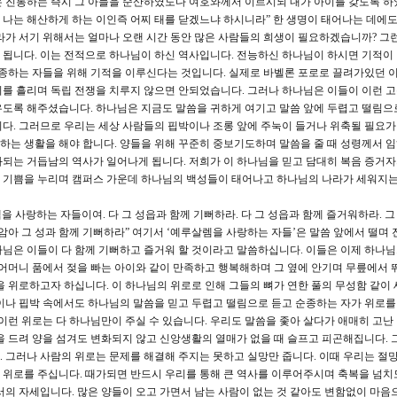
은 진통하는 즉시 그 아들을 순산하였도다 여호와께서 이르시되 내가 아이를 갖도록 하
나는 해산하게 하는 이인즉 어찌 태를 닫겠느냐 하시니라” 한 생명이 태어나는 데에도 
라가 서기 위해서는 얼마나 오랜 시간 동안 많은 사람들의 희생이 필요하겠습니까? 그
 됩니다. 이는 전적으로 하나님이 하신 역사입니다. 전능하신 하나님이 하시면 기적이
순종하는 자들을 위해 기적을 이루신다는 것입니다. 실제로 바벨론 포로로 끌려가있던 
를 흘리며 독립 전쟁을 치루지 않으면 안되었습니다. 그러나 하나님은 이들이 이런 
우도록 해주셨습니다. 하나님은 지금도 말씀을 귀하게 여기고 말씀 앞에 두렵고 떨림으
다. 그러므로 우리는 세상 사람들의 핍박이나 조롱 앞에 주눅이 들거나 위축될 필요가
는 생활을 해야 합니다. 양들을 위해 꾸준히 중보기도하며 말씀을 줄 때 성령께서 
되는 거듭남의 역사가 일어나게 됩니다. 저희가 이 하나님을 믿고 담대히 복음 증거
 기쁨을 누리며 캠퍼스 가운데 하나님의 백성들이 태어나고 하나님의 나라가 세워지는
을 사랑하는 자들이여. 다 그 성읍과 함께 기뻐하라. 다 그 성읍과 함께 즐거워하라. 그
암아 그 성과 함께 기뻐하라” 여기서 ‘예루살렘을 사랑하는 자들’은 말씀 앞에서 떨며
님은 이들이 다 함께 기뻐하고 즐거워 할 것이라고 말씀하십니다. 이들은 이제 하나
 어머니 품에서 젖을 빠는 아이와 같이 만족하고 행복해하며 그 옆에 안기며 무릎에서 
을 위로하고자 하십니다. 이 하나님의 위로로 인해 그들의 뼈가 연한 풀의 무성함 같이 
이나 핍박 속에서도 하나님의 말씀을 믿고 두렵고 떨림으로 듣고 순종하는 자가 위로를
이런 위로는 다 하나님만이 주실 수 있습니다. 우리도 말씀을 좇아 살다가 애매히 고난
을 드려 양을 섬겨도 변화되지 않고 신앙생활의 열매가 없을 때 슬프고 피곤해집니다. 그
 그러나 사람의 위로는 문제를 해결해 주지는 못하고 실망만 줍니다. 이때 우리는 절
 위로를 주십니다. 때가되면 반드시 우리를 통해 큰 역사를 이루어주시며 축복을 넘치
서의 자세입니다. 많은 양들이 오고 가면서 남는 사람이 없는 것 같아도 변함없이 마음