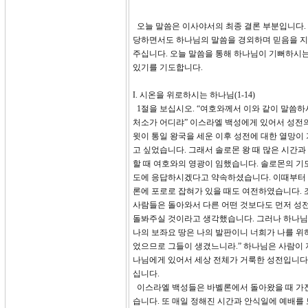
오늘 말씀은 이사야서의 최종 결론 부분입니다.
당하면서도 하나님의 말씀을 경외하며 믿음을 지
주십니다. 오늘 말씀을 통해 하나님이 기뻐하시는
있기를 기도합니다.
I. 시온을 위로하시는 하나님(1-14)
1절을 보십시오. “여호와께서 이와 같이 말씀하
처소가 어디랴” 이스라엘 백성에게 있어서 성전
윗이 통일 왕국을 세운 이후 성전에 대한 열망이
고 싶었습니다. 그래서 솔로몬 왕 때 많은 시간
할 때 여호와의 영광이 임했습니다. 솔로몬의 기도
도에 응답하시겠다고 약속하셨습니다. 이때부터 
론에 포로로 잡혀가 있을 때도 여전하였습니다. 
사람들은 돌아와서 다른 어떤 것보다도 먼저 성
돌봐주실 것이라고 생각했습니다. 그러나 하나님의 
나의 보좌요 땅은 나의 발판이니 너희가 나를 위하
었으므로 그들이 생겼느니라.” 하나님은 사람이 
나님에게 있어서 세상 전체가 거룩한 성전입니다.
십니다.
이스라엘 백성들은 바벨론에서 돌아왔을 때 가진
습니다. 또 매일 정해진 시간과 안식일에 예배를