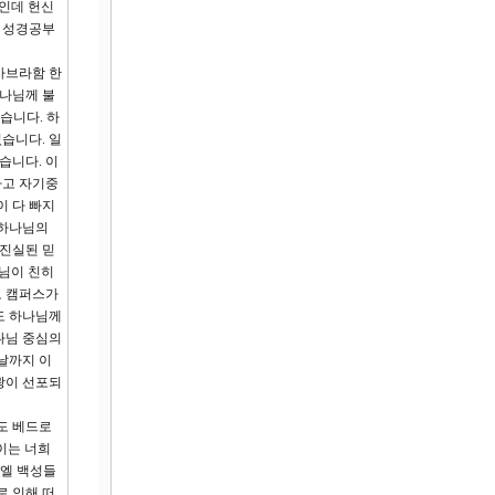
사인데 헌신
을 성경공부
아브라함 한
하나님께 불
습니다. 하
습니다. 일
습니다. 이
하고 자기중
이 다 빠지
 하나님의
 진실된 믿
님이 친히
도 캠퍼스가
것도 하나님께
나님 중심의
날까지 이
광이 선포되
도 베드로
이는 너희
라엘 백성들
로 인해 떠