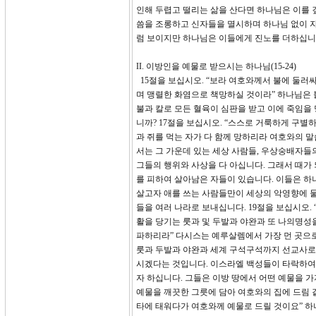
인해 두렵고 떨리는 삶을 산다면 하나님은 이를 
씀을 조롱하고 신자들을 멸시하며 하나님 없이 자
럼 보이지만 하나님은 이들에게 진노를 더하십니
II. 이방인을 예물로 받으시는 하나님(15-24)
15절을 보십시오. “보라 여호와께서 불에 둘
며 맹렬한 화염으로 책망하실 것이라” 하나님은
불과 칼로 모든 혈육이 심판을 받고 이에 죽임을
니까? 17절을 보십시오. “스스로 거룩하게 구별
과 쥐를 먹는 자가 다 함께 망하리라 여호와의 
서는 그 가운데 있는 세상 사람들, 우상숭배자들
그들의 행위와 사상을 다 아십니다. 그래서 때가 
를 피하여 살아남은 자들이 있습니다. 이들은 
살고자 애를 쓰는 사람들만이 세상의 악영향에 물
들을 여러 나라로 보내십니다. 19절을 보십시오.
활을 당기는 룻과 및 두발과 야완과 또 나의명성
파하리라” 다시스는 예루살렘에서 가장 먼 곳으로
룻과 두발과 야완과 세계 구석구석까지 선교사로
시겠다는 것입니다. 이스라엘 백성들이 타락하여 
자 하십니다. 그들은 이방 땅에서 어떤 예물을 가
예물을 깨끗한 그릇에 담아 여호와의 집에 드림 
타에 태워다가 여호와께 예물로 드릴 것이요” 