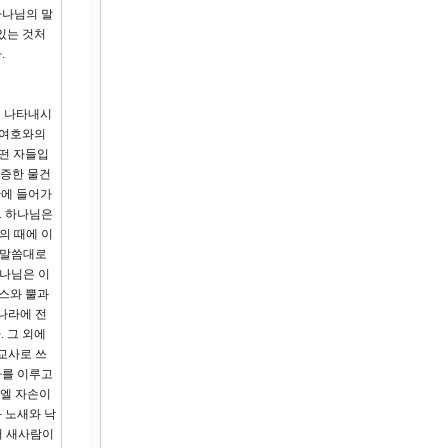
하나님의 말
있는 것처
.
을 나타내시
 여호와의
어떤 자들입
가증한 물건
산에 들어가
. 하나님은
의 때에 이
 말씀대로
하나님은 이
시스와 뿔과
나라에 전
 그 외에
교사로 쓰
사를 이루고
라엘 자손이
 노새와 낙
어 새사람이