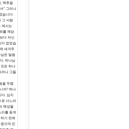
, 맥추절
서“ 그러나
였습니다.
 그 사람
는 제사는
죄를 깨닫
구보다 자신
익이 없었습
돌에 새겨주
나님은 말씀
다. 하나님
 것은 하나
그러나 그들
씀을 두렵
니까? 하나
다. 심지
으로 사느라
의 백성들
소리를 듣게
 하기 전에
기겠으며 민