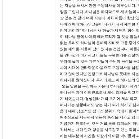
는 자들을 쓰셔서 만민 구원역사를 이루십니다. 
양을 드립니다. 하나님은 마지막으로 새 하늘과 새 
상 있는 것 같이 너희 자손과 너희 이름이 항상
나아와 예배하리라 그들이 나가서 내게 패역한 자
함이 되리라” 하나님은 새 하늘과 새 땅이 항상 
이 하나님 앞에 나아와 예배드리게 될 것을 말씀
없는 우리도 하나님의 은혜와 자비로 그들 중에 
있는 패역한 자들이 남아 있다는 것입니다. 이들
을 안타깝게 여기시고 이들도 구원받기를 간절히
우리에 들지 않은 다른 양들이 주님의 음성을 듣고
사야 시대에 안타까운 마음으로 구원역사를 섬길 
리고 앉아있다면 진정으로 하나님의 뜻대로 사는 
하시기를 원하십니다. 우리에게도 이 하나님의 
오늘 말씀을 묵상하는 가운데 하나님께서 저의 
하나님은 과거 이방인으로서 세상 죄악을 먹고 마
게 하셨습니다. 경성센타 개척 초기에 저의 학교
떠나가는 상황에서도 남는 자가 되게 하시고 캠퍼
음에 대해 냉소적인 캠퍼스 분위기 속에서 한계적
해주심으로 지금까지 믿음의 중심을 지키고 캠퍼
지금까지 인도하신 것은 저를 통해 캠퍼스에 하
위해서는 내가 먼저 양들을 사로잡고 있는 죄의 
에는 대부분의 시간을 직장에서 아픈 아이들과 