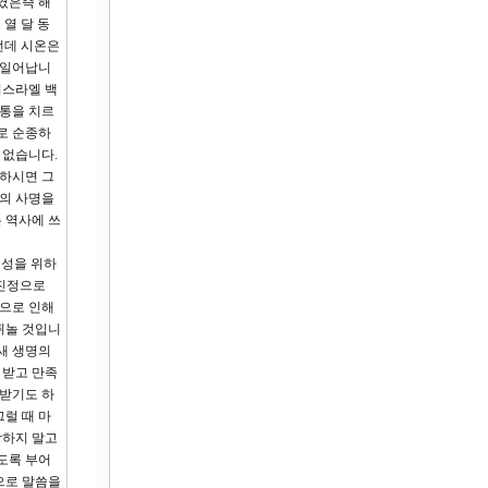
였은즉 해
열 달 동
런데 시온은
 일어납니
이스라엘 백
고통을 치르
로 순종하
 없습니다.
임하시면 그
자의 사명을
 역사에 쓰
 성을 위하
 진정으로
님으로 인해
뛰놀 것입니
새 생명의
 받고 만족
 받기도 하
럴 때 마
망하지 말고
도록 부어
으로 말씀을