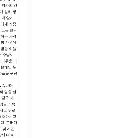
 감사와 찬
내 앞에 항
 내 앞에
육에게 가증
 모든 혈육
 아무 자격
 죄 가운데
 받을 이들
 예수님도
은 어두운 이
 은혜만 누
자들을 구원
었습니다.
의 삶을 살
 결국 다
 양들과 복
주시고 위로
 보호하시고
다. 그러기
 낮 시간
서 더 이