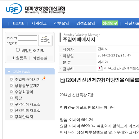
|
HOME
|
세계선교
|
각부모임
|
경성소모임
|
성경연구
|
사진자
Sunday Worship Message
주일예배메시지
ㆍ
작성자
관리자
비밀번호 기억
ㆍ
작성일
2014-02-23 (일) 13:47
회원등록
｜
비번분실
ㆍ
분 류
이사야
2014_신년7강-1(최동진)
ㆍ
첨부#1
Bible Study
[2014년 신년 제7강] 이방인을 예
주일예배메시지
성경공부문제지
수양회강의
2014년 신년특강 
특강
구약강의자료실
이방인을 예물로 받으시는 하나님
신약강의자료실
강의안책자
말씀: 이사야 66:1-24
요절: 이사야 66:20 “나 여호와가 말하노라 
에서 나의 성산 예루살렘으로 말과 수레와 교자와