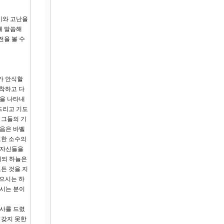
시와 고난을
해 말씀해
전을 볼 수
가 안식할
착하고 다
광을 나타내
드리고 기도
 그들의 기
음은 바벨
모한 소수의
 자신들을
시되 하늘은
모든 것을 지
삼으시는 하
으시는 분이
사를 드렸
 갖지 못한