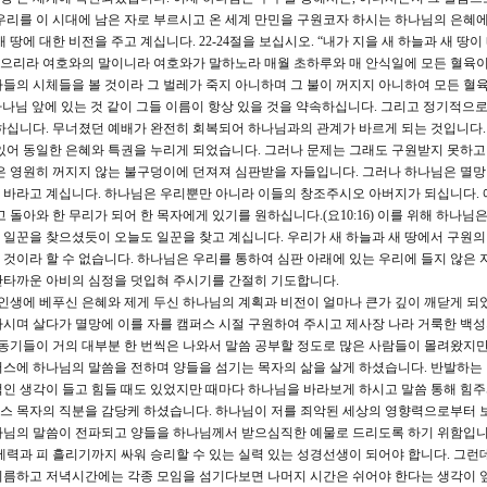
우리를 이 시대에 남은 자로 부르시고 온 세계 만민을 구원코자 하시는 하나님의 은혜에
땅에 대한 비전을 주고 계십니다. 22-24절을 보십시오. “내가 지을 새 하늘과 새 땅이 
 있으리라 여호와의 말이니라 여호와가 말하노라 매월 초하루와 매 안식일에 모든 혈육이
들의 시체들을 볼 것이라 그 벌레가 죽지 아니하며 그 불이 꺼지지 아니하여 모든 혈
하나님 앞에 있는 것 같이 그들 이름이 항상 있을 것을 약속하십니다. 그리고 정기적으로
하십니다. 무너졌던 예배가 완전히 회복되어 하나님과의 관계가 바르게 되는 것입니다.
있어 동일한 은혜와 특권을 누리게 되었습니다. 그러나 문제는 그래도 구원받지 못하고
은 영원히 꺼지지 않는 불구덩이에 던져져 심판받을 자들입니다. 그러나 하나님은 멸망
 바라고 계십니다. 하나님은 우리뿐만 아니라 이들의 창조주시오 아버지가 되십니다.
 돌아와 한 무리가 되어 한 목자에게 있기를 원하십니다.(요10:16) 이를 위해 하나님
일꾼을 찾으셨듯이 오늘도 일꾼을 찾고 계십니다. 우리가 새 하늘과 새 땅에서 구원의
것이라 할 수 없습니다. 하나님은 우리를 통하여 심판 아래에 있는 우리에 들지 않은 
안타까운 아비의 심정을 덧입혀 주시기를 간절히 기도합니다.
인생에 베푸신 은혜와 제게 두신 하나님의 계획과 비전이 얼마나 큰가 깊이 깨닫게 되
시며 살다가 멸망에 이를 자를 캠퍼스 시절 구원하여 주시고 제사장 나라 거룩한 백성
 동기들이 거의 대부분 한 번씩은 나와서 말씀 공부할 정도로 많은 사람들이 몰려왔지만
스에 하나님의 말씀을 전하며 양들을 섬기는 목자의 삶을 살게 하셨습니다. 반발하는
인 생각이 들고 힘들 때도 있었지만 때마다 하나님을 바라보게 하시고 말씀 통해 힘
스 목자의 직분을 감당케 하셨습니다. 하나님이 저를 죄악된 세상의 영향력으로부터
나님의 말씀이 전파되고 양들을 하나님께서 받으심직한 예물로 드리도록 하기 위함입니
세력과 피 흘리기까지 싸워 승리할 수 있는 실력 있는 성경선생이 되어야 합니다. 그런데
씨름하고 저녁시간에는 각종 모임을 섬기다보면 나머지 시간은 쉬어야 한다는 생각이 앞