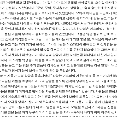
 성전 마당만 밟고 갈 뿐이었습니다. 절기마다 모여 유월절 바이블캠프, 오순절 아카데미
며 간절히 기도했습니다. ‘주여, 주여, 주시옵소서, 성령충만, 축복 충만하게 하시옵소
들이 드리는 제사는 하나님을 기쁘시게 하지 못했습니다. 오히려 하나님을 피곤하게 하
까? 2b절을 보십시오. “무릇 마음이 가난하고 심령에 통회하며 내 말을 듣고 떠는 자
회하는 마음으로 나아오는 자를 기뻐하십니다. 시편51:17절에서는 “하나님께서 구하시
음을 주께서 멸시하지 아니하시리이다” 말하고 있습니다. 하나님은 이스라엘이 겸손히 
 그들은 마음이 부유하고 통회하는 마음이 없었습니다. 그들은 많은 행위로 인해 누
고 있다고 착각했습니다. 그들이 드리는 제사는 자기 의만 쌓을 뿐, 하나님께 아무 유
을 듣고 떠는 자가 되기를 원하십니다. 하나님은 이스라엘이 출애굽한 후 십계명을 
다. 또한 하나님은 이스라엘이 말씀을 함부로 여기기를 원하지 않으십니다. 그래서 하
 다루지 못하게 하셨습니다. 하나님의 말씀에 대한 자세는 곧 하나님께 대한 자세입니
니다. 이스라엘 백성들이 바벨론 제국의 칼날에 죽고 포로로 끌려가 비참히 노예가 된
말씀을 듣고 떠는 것은 주의 말씀에 경외심을 가지고 말씀대로 행하는 것을 말합니다. 
말씀보다 형식과 눈에 보이는 제사에 관심을 쏟았습니다.
 떠는 자들아 그의 말씀을 들을지어다” 타락한 이스라엘 가운데에 비록 소수이지만 말
하나님은 이들을 초청하시며 그의 말씀을 듣도록 간곡히 당부하십니다. 왜 그렇게 하십
정으로 하나님께로 돌아오는 자이기 때문입니다. 하지만 세상은 이런 사람들을 미워합니
복음을 전할 때 미워하고 팝박하던 자들도 형제인 유대인들이었습니다. 사람들은 믿음
들에게 여호와의 영광으로 인한 기쁨을 한번 보여줘 보라며 조롱합니다. 그러나 하나님
반드시 수치를 당하게 됩니다. 여호와께서 보응하심으로 그들이 고통가운데 신음하는 
 말미암아 떠는 자들에게 위로의 말씀을 주십니다. 7-9절을 보십시오. “시온은 진통을
러한 일을 들은 자가 누구이며 이러한 일을 본 자가 누구이냐 나라가 어찌 하루에 생