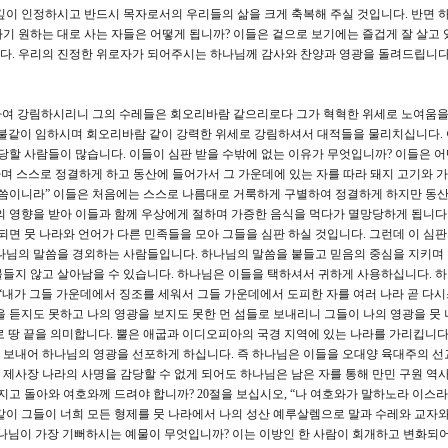
깊이 인정하시고 반드시 목자로서의 우리들의 삶을 크게 축복해 주실 것입니다. 반면 
기 원하는 대로 사는 자들은 어떻게 됩니까? 이들은 겉으로 보기에는 즐겁게 잘 살고 
다. 우리의 진정한 위로자가 되어주시는 하나님께 감사와 찬양과 영광을 돌려드립니다
러싸여 강림하시리니 그의 수레들은 회오리바람 같으리로다 그가 혁혁한 위세로 노여움
 불같이 임하시며 회오리바람 같이 강력한 위세로 강림하셔서 대적들을 물리치십니다.
 당할 사람들이 많습니다. 이들이 심판 받을 수밖에 없는 이유가 무엇입니까? 이들은 
하며 스스로 정결하게 하고 동산에 들어가서 그 가운데에 있는 자를 따라 돼지 고기와 
말씀이니라” 이들은 처음에는 스스로 나름대로 거룩하게 구별하여 정결하게 하지만 동
의 영향을 받아 이들과 함께 우상에게 절하며 가증한 음식을 먹다가 멸망당하게 됩니다
되면 뭇 나라와 언어가 다른 민족들을 모아 그들을 심판 하실 것입니다. 그런데 이 심판
하나님의 말씀을 경외하는 사람들입니다. 하나님의 말씀을 붙들고 믿음의 중심을 지키며
들지 않고 살아남을 수 있습니다. 하나님은 이들을 택하셔서 귀하게 사용하십니다. 
 “내가 그들 가운데에서 징조를 세워서 그들 가운데에서 도피한 자를 여러 나라 곧 다
을 듣지도 못하고 나의 영광을 보지도 못한 먼 섬들로 보내리니 그들이 나의 영광을 뭇 
 땅 끝을 의미합니다. 뿔은 애굽과 이디오피아의 국경 지역에 있는 나라를 가리킵니다.
 보내어 하나님의 영광을 선포하게 하십니다. 즉 하나님은 이들을 오대양 육대주의 선
제사장 나라의 사명을 감당할 수 없게 되어도 하나님은 남은 자를 통해 만민 구원 역
지고 돌아와 여호와께 드려야 합니까? 20절을 보십시오, “나 여호와가 말하노라 이스
같이 그들이 너희 모든 형제를 뭇 나라에서 나의 성산 예루살렘으로 말과 수레와 교자와
하나님이 가장 기뻐하시는 예물이 무엇입니까? 이는 이방인 한 사람이 회개하고 변화되