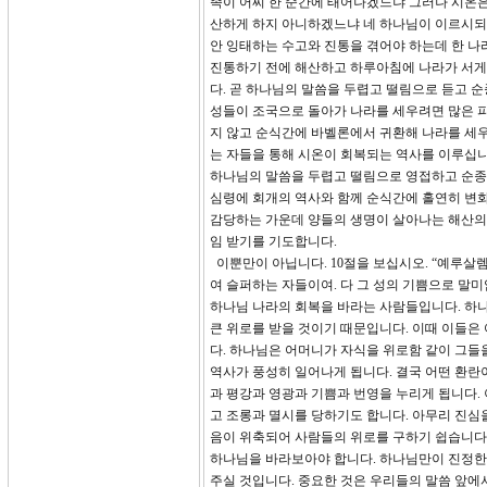
족이 어찌 한 순간에 태어나겠느냐 그러나 시온
산하게 하지 아니하겠느냐 네 하나님이 이르시되 
안 잉태하는 수고와 진통을 겪어야 하는데 한 나
진통하기 전에 해산하고 하루아침에 나라가 서게
다. 곧 하나님의 말씀을 두렵고 떨림으로 듣고 
성들이 조국으로 돌아가 나라를 세우려면 많은 피
지 않고 순식간에 바벨론에서 귀환해 나라를 세
는 자들을 통해 시온이 회복되는 역사를 이루십니
하나님의 말씀을 두렵고 떨림으로 영접하고 순종하
심령에 회개의 역사와 함께 순식간에 홀연히 변화
감당하는 가운데 양들의 생명이 살아나는 해산의
임 받기를 기도합니다.
이뿐만이 아닙니다. 10절을 보십시오. “예루살렘
여 슬퍼하는 자들이여. 다 그 성의 기쁨으로 말미
하나님 나라의 회복을 바라는 사람들입니다. 하나
큰 위로를 받을 것이기 때문입니다. 이때 이들은
다. 하나님은 어머니가 자식을 위로함 같이 그들
역사가 풍성히 일어나게 됩니다. 결국 어떤 환란
과 평강과 영광과 기쁨과 번영을 누리게 됩니다. 
고 조롱과 멸시를 당하기도 합니다. 아무리 진심
음이 위축되어 사람들의 위로를 구하기 쉽습니다.
하나님을 바라보아야 합니다. 하나님만이 진정한
주실 것입니다. 중요한 것은 우리들의 말씀 앞에