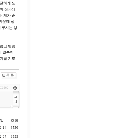
적절하게 도
씀이 전파되
. 제가 순
가운데 성
이루시는 생
두렵고 떨림
의 말씀이
기를 기도
3500
일
조회
2-14
3530
2-07
3555