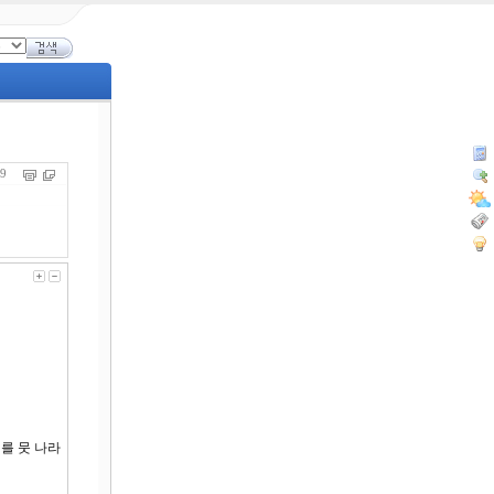
799
제를 뭇 나라