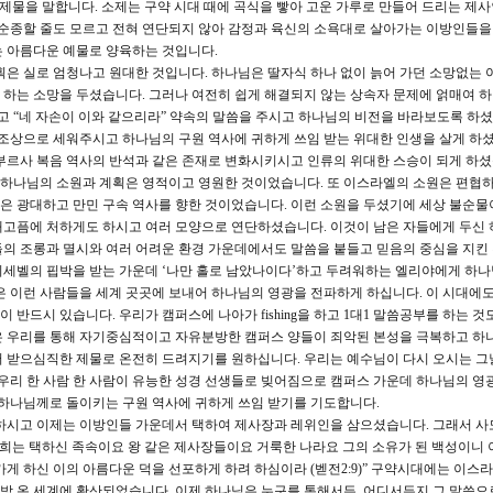
ng 즉 소제물을 말합니다. 소제는 구약 시대 때에 곡식을 빻아 고운 가루로 만들어 드리는 제
 순종할 줄도 모르고 전혀 연단되지 않아 감정과 육신의 소욕대로 살아가는 이방인들
는 아름다운 예물로 양육하는 것입니다.
은 실로 엄청나고 원대한 것입니다. 하나님은 딸자식 하나 없이 늙어 가던 소망없는 
하는 소망을 두셨습니다. 그러나 여전히 쉽게 해결되지 않는 상속자 문제에 얽매여 
 “네 자손이 이와 같으리라” 약속의 말씀을 주시고 하나님의 비전을 바라보도록 하셨
 조상으로 세워주시고 하나님의 구원 역사에 귀하게 쓰임 받는 위대한 인생을 살게 하셨
부르사 복음 역사의 반석과 같은 존재로 변화시키시고 인류의 위대한 스승이 되게 하셨
하나님의 소원과 계획은 영적이고 영원한 것이었습니다. 또 이스라엘의 소원은 편협
 광대하고 만민 구속 역사를 향한 것이었습니다. 이런 소원을 두셨기에 세상 불순물
배고픔에 처하게도 하시고 여러 모양으로 연단하셨습니다. 이것이 남은 자들에게 두신
의 조롱과 멸시와 여러 어려운 환경 가운데에서도 말씀을 붙들고 믿음의 중심을 지킨
이세벨의 핍박을 받는 가운데 ‘나만 홀로 남았나이다’하고 두려워하는 엘리야에게 하나
은 이런 사람들을 세계 곳곳에 보내어 하나님의 영광을 전파하게 하십니다. 이 시대에
반드시 있습니다. 우리가 캠퍼스에 나아가 fishing을 하고 1대1 말씀공부를 하는 
은 우리를 통해 자기중심적이고 자유분방한 캠퍼스 양들이 죄악된 본성을 극복하고 하
서 받으심직한 제물로 온전히 드려지기를 원하십니다. 우리는 예수님이 다시 오시는 그
 우리 한 사람 한 사람이 유능한 성경 선생들로 빚어짐으로 캠퍼스 가운데 하나님의 영
 하나님께로 돌이키는 구원 역사에 귀하게 쓰임 받기를 기도합니다.
시고 이제는 이방인들 가운데서 택하여 제사장과 레위인을 삼으셨습니다. 그래서 사
너희는 택하신 족속이요 왕 같은 제사장들이요 거룩한 나라요 그의 소유가 된 백성이니 
게 하신 이의 아름다운 덕을 선포하게 하려 하심이라 (벧전2:9)” 구약시대에는 이스
 온 세계에 확산되었습니다. 이제 하나님은 누구를 통해서든, 어디서든지 그 말씀으