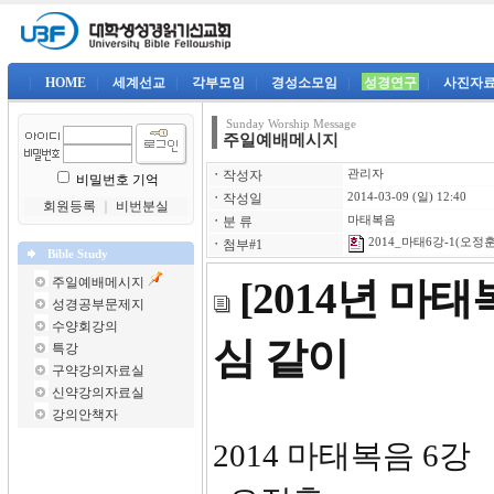
|
HOME
|
세계선교
|
각부모임
|
경성소모임
|
성경연구
|
사진자
Sunday Worship Message
주일예배메시지
ㆍ
작성자
관리자
비밀번호 기억
ㆍ
작성일
2014-03-09 (일) 12:40
회원등록
｜
비번분실
ㆍ
분 류
마태복음
2014_마태6강-1(오정훈)
ㆍ
첨부#1
Bible Study
주일예배메시지
[2014년 마
성경공부문제지
수양회강의
심 같이
특강
구약강의자료실
신약강의자료실
강의안책자
2014